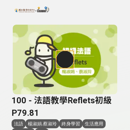
搜尋關鍵字：可輸入節目名稱、主持人或關鍵字
上方功能區塊
100 - 法語教學Reflets初級
P79.81
法語
楊淑娟.蔡淑玲
終身學習
生活應用