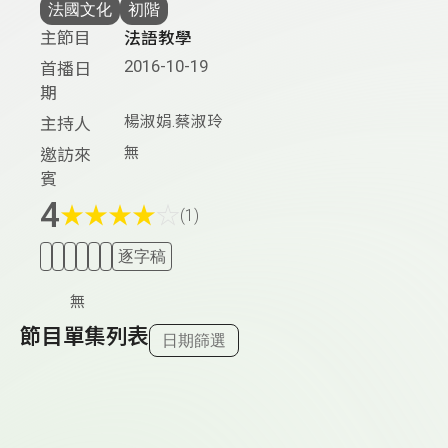
法國文化
初階
主節目
法語教學
2016-10-19
首播日
期
楊淑娟.蔡淑玲
主持人
無
邀訪來
賓
4
★
★
★
★
☆
(1)
逐字稿
無
節目單集列表
日期篩選