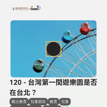
搜尋關鍵字：可輸入節目名稱、主持人或關鍵字
上方功能區塊
120 - 台灣第一間遊樂園是否
在台北？
鄉土教育
兒童節目
教育
兒童