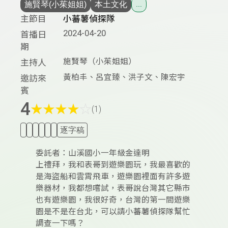
施賢琴(小茱姐姐)
本土文化
...
主節目
小蕃薯偵探隊
2024-04-20
首播日
期
施賢琴（小茱姐姐）
主持人
黃柏丰、呂宜臻、洪子文、陳宏宇
邀訪來
賓
4
★
★
★
★
☆
(1)
逐字稿
委託者：山溪國小一年級金達明
上禮拜，我和表哥到遊樂園玩，我最喜歡的
是海盜船和雲霄飛車，遊樂園裡面有許多遊
樂器材，我都想嚐試，表哥說台灣其它縣市
也有遊樂園，我很好奇，台灣的第一間遊樂
園是不是在台北，可以請小蕃薯偵探隊幫忙
調查一下嗎？