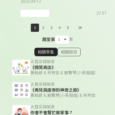
2025-09-12
27:57
...
1
2
3
4
5
26
跳至第
頁
相關單集
相關節目
顯示相關單集
大耳朵探險家
《微笑商店》
黃柏諺 & 林芳如 & 施賢琴(小茱姐姐)
大耳朵探險家
《希兒與皮帝的神奇之旅》
黃柏諺 & 施賢琴(小茱姐姐) & 林芳如
大耳朵探險家
你會不會幫忙做家事？