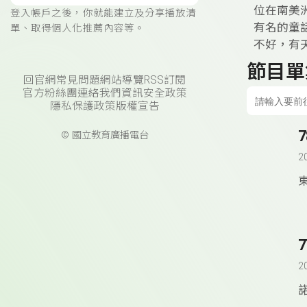
位在南美
登入帳戶之後，你就能建立及分享播放清
有名的童
單、取得個人化推薦內容等。
不好，有
節目單
回官網
常見問題
網站導覽
RSS訂閱
官方粉絲團
連絡我們
資訊安全政策
隱私保護政策
版權宣告
© 國立教育廣播電台
2
2