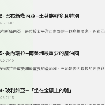
第二，諾魯人也是世界上最肥胖的人，肥胖者的比例非常高。
76- 巴布新幾內亞--土著族群多且特別
026-01-07
巴布新幾內亞，是位於太平洋西南部的一個島嶼國家。巴布亞
土著族群有數百個。很多偏遠的部落仍然只有輕微與外界接觸
75- 委內瑞拉--南美洲最重要的產油國
026-01-15
委內瑞拉是南美洲最重要的產油國，石油是委內瑞拉的經濟命
拉也是環球小姐、世界小姐的最大製造國。
74- 玻利維亞--「坐在金礦上的驢」
026-01-15