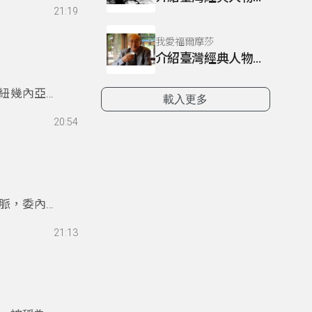
21:19
我愛福爾摩莎
介紹臺灣經典人物~林良
紐幾內亞的
載入更多
。
20:54
脈，委內瑞
21:13