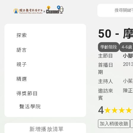
上方功能區塊
左側邊選單
50 
探索
學齡階段
4-6歲
語言
主節目
小腳
2013
親子
首播日
期
精選
小茱
主持人
陳正
邀訪來
得獎節目
賓
聲活學院
4
★
★
★
★
加入稍後收聽
新增播放清單