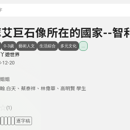
搜尋關鍵字：可輸入節
- 摩艾巨石像所在的國家--智
0-3歲
藝術人文
生活綜合
多元文化
...
丫遊世界
-12-20
姐姐
翰.白天、蔡泰祥、林偉華、高明賢 學生
☆
(1)
逐字稿