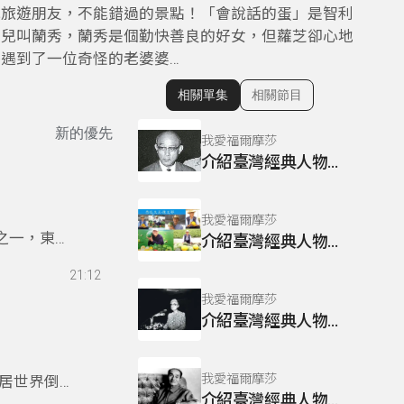
光旅遊朋友，不能錯過的景點！「會說話的蛋」是智利
女兒叫蘭秀，蘭秀是個勤快善良的好女，但蘿芝卻心地
遇到了一位奇怪的老婆婆…
相關單集
相關節目
顯示相關單集
新的優先
我愛福爾摩莎
介紹臺灣經典人物~謝國城
我愛福爾摩莎
之一，東加
介紹臺灣經典人物~陳文郁
21:12
我愛福爾摩莎
介紹臺灣經典人物~陳翠玉
我愛福爾摩莎
居世界倒數
介紹臺灣經典人物~楊逵