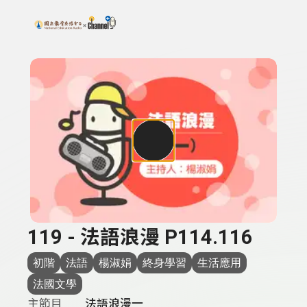
搜尋關鍵字：可輸入節目名稱、主持人或關鍵字
上方功能區塊
119 - 法語浪漫 P114.116
初階
法語
楊淑娟
終身學習
生活應用
法國文學
主節目
法語浪漫一