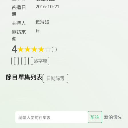
2016-10-21
首播日
期
楊淑娟
主持人
無
邀訪來
賓
4
★
★
★
★
☆
(1)
逐字稿
節目單集列表
日期篩選
前往
新的優先