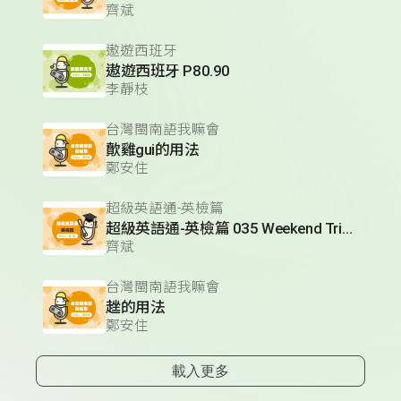
齊斌
遨遊西班牙
遨遊西班牙 P80.90
李靜枝
台灣閩南語我嘛會
歕雞gui的用法
鄭安住
超級英語通-英檢篇
超級英語通-英檢篇 035 Weekend Trip- 週末旅遊
齊斌
台灣閩南語我嘛會
趖的用法
鄭安住
載入更多