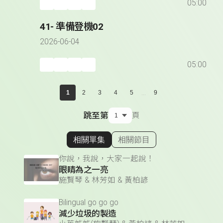
05:00
41- 準備登機02
2026-06-04
05:00
...
1
2
3
4
5
9
跳至第
頁
相關單集
相關節目
顯示相關單集
你說，我說，大家一起說！
眼睛為之一亮
施賢琴 & 林芳如 & 黃柏諺
Bilingual go go go
減少垃圾的製造