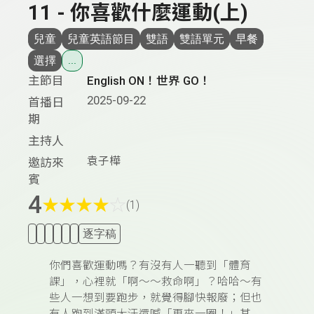
11 - 你喜歡什麼運動(上)
兒童
兒童英語節目
雙語
雙語單元
早餐
選擇
...
主節目
English ON！世界 GO！
2025-09-22
首播日
期
主持人
袁子樺
邀訪來
賓
4
★
★
★
★
☆
(1)
逐字稿
你們喜歡運動嗎？有沒有人一聽到「體育
課」，心裡就「啊～～救命啊」？哈哈～有
些人一想到要跑步，就覺得腳快報廢；但也