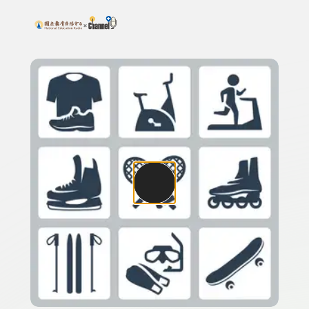
搜尋關鍵字：可輸入節目名稱、主持人或關鍵字
上方功能區塊