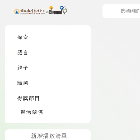
上方功能區塊
左側邊選單
探索
語言
頁尾資訊
親子
精選
得獎節目
聲活學院
新增播放清單