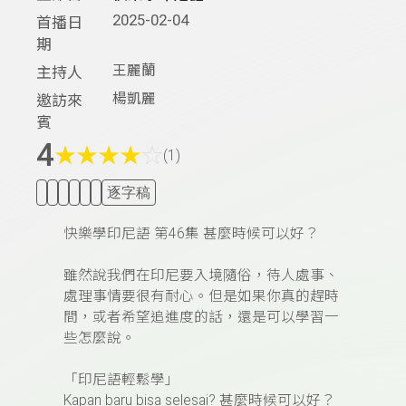
2025-02-04
首播日
期
王麗蘭
主持人
楊凱麗
邀訪來
賓
4
★
★
★
★
☆
(1)
逐字稿
快樂學印尼語
第
46
集
甚麼時候可以好？
雖然說我們在印尼要入境隨俗，待人處事、
處理事情要很有耐心。但是如果你真的趕時
間，或者希望追進度的話，還是可以學習一
些怎麼說。
「印尼語輕鬆學」
Kapan baru bisa selesai?
甚麼時候可以好？