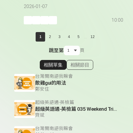
2026-01-07
10:00
...
1
2
3
4
5
12
跳至第
頁
相關單集
相關節目
顯示相關單集
台灣閩南語我嘛會
歕雞gui的用法
鄭安住
超級英語通-英檢篇
超級英語通-英檢篇 035 Weekend Trip- 週末旅遊
齊斌
台灣閩南語我嘛會