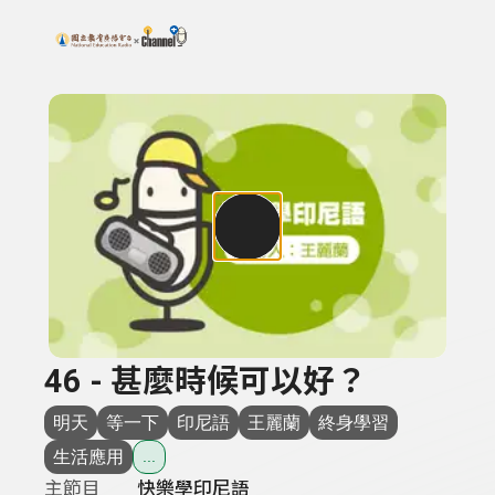
搜尋關鍵字：可輸入節目名稱、主持人或關鍵字
上方功能區塊
46 - 甚麼時候可以好？
明天
等一下
印尼語
王麗蘭
終身學習
生活應用
...
主節目
快樂學印尼語