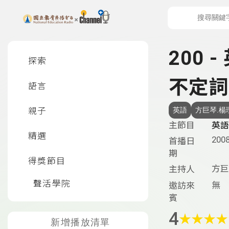
上方功能區塊
左側邊選單
200 
探索
不定詞
語言
親子
英語
方巨琴.楊
主節目
英語
精選
2008
首播日
期
得獎節目
方巨
主持人
聲活學院
無
邀訪來
賓
4
★
★
★
★
新增播放清單