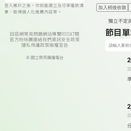
登入帳戶之後，你就能建立及分享播放清
加入稍後收聽
單、取得個人化推薦內容等。
獨立不定
節目單
回官網
常見問題
網站導覽
RSS訂閱
官方粉絲團
連絡我們
資訊安全政策
隱私保護政策
版權宣告
© 國立教育廣播電台
2
準
2