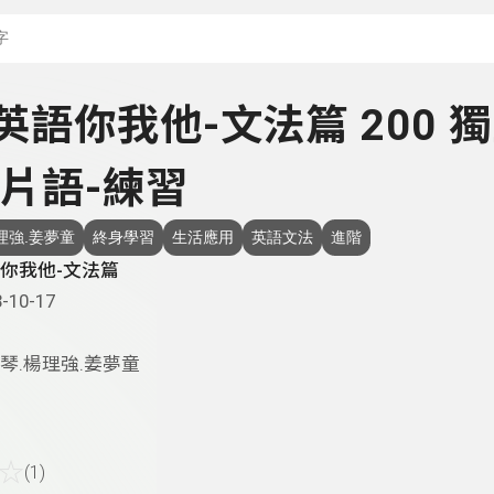
搜尋關鍵字：可輸入節
- 英語你我他-文法篇 200 
片語-練習
理強.姜夢童
終身學習
生活應用
英語文法
進階
你我他-文法篇
-10-17
琴.楊理強.姜夢童
☆
(1)