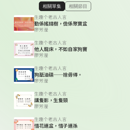
相關單集
相關節目
顯示相關單集
生趣个老古人言
勤係搖錢樹，儉係聚寶盆
廖芳瀅
生趣个老古人言
他人龍床，不如自家狗竇
廖芳瀅
生趣个老古人言
狗舐油碟──捨毋得。
廖芳瀅
生趣个老古人言
講隻影，生隻頸
廖芳瀅
生趣个老古人言
惜花連盆，惜子連孫