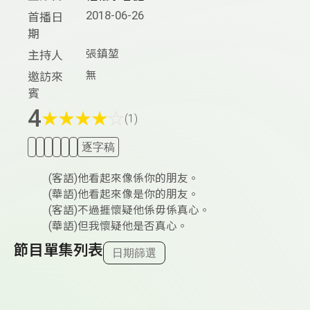
2018-06-26
首播日
期
張鎮堃
主持人
無
邀訪來
賓
4
★
★
★
★
☆
(1)
逐字稿
(客語)他看起來像係你的朋友。
(華語)他看起來像是你的朋友。
(客語)不過捱懷疑他係毋係真心。
(華語)但我懷疑他是否真心。
節目單集列表
日期篩選