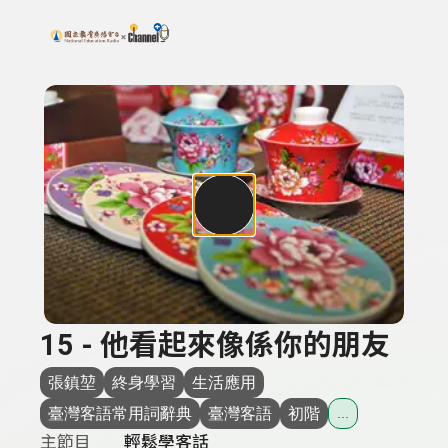
搜尋關鍵字：可輸入節目名稱、主持人或關鍵字
上方功能區塊
15 - 他看起來像係你的朋友
張鎮堃
終身學習
生活應用
臺灣客語常用詞辭典
臺灣客語
初階
...
主節目
輕鬆學客話