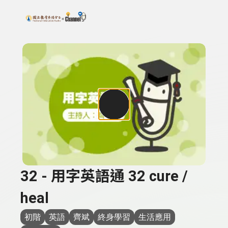
搜尋關鍵字：可輸入節目名稱、主持人或關鍵字
上方功能區塊
32 - 用字英語通 32 cure /
heal
初階
英語
齊斌
終身學習
生活應用