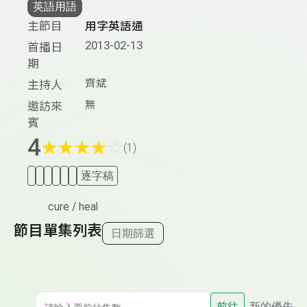
英語用語
主節目
用字英語通
2013-02-13
首播日
期
齊斌
主持人
無
邀訪來
賓
4
★
★
★
★
☆
(1)
逐字稿
cure / heal
節目單集列表
日期篩選
前往
新的優先