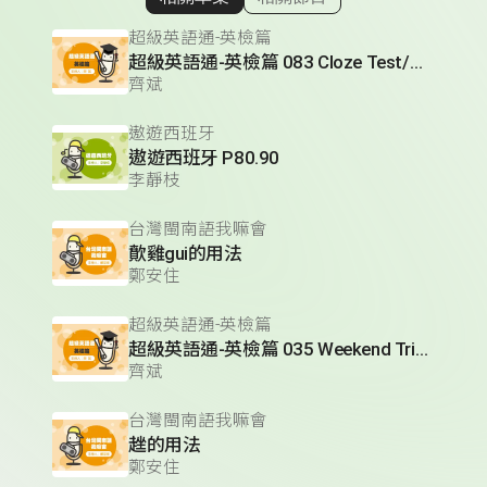
顯示相關單集
超級英語通-英檢篇
超級英語通-英檢篇 083 Cloze Test/段落填空-13
齊斌
遨遊西班牙
遨遊西班牙 P80.90
李靜枝
台灣閩南語我嘛會
歕雞gui的用法
鄭安住
超級英語通-英檢篇
超級英語通-英檢篇 035 Weekend Trip- 週末旅遊
齊斌
台灣閩南語我嘛會
趖的用法
鄭安住