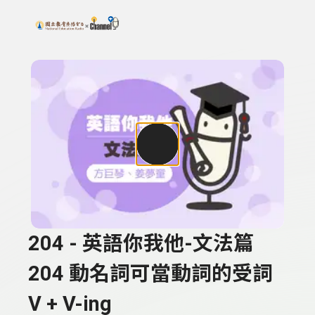
搜尋關鍵字：可輸入節目名稱、主持人或關鍵字
上方功能區塊
204 - 英語你我他-文法篇
204 動名詞可當動詞的受詞
V + V-ing