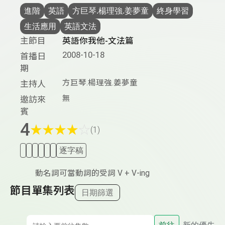
進階
英語
方巨琴.楊理強.姜夢童
終身學習
生活應用
英語文法
主節目
英語你我他-文法篇
2008-10-18
首播日
期
方巨琴.楊理強.姜夢童
主持人
無
邀訪來
賓
4
★
★
★
★
☆
(1)
逐字稿
動名詞可當動詞的受詞 V + V-ing
節目單集列表
日期篩選