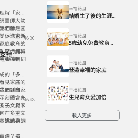
幸福花園
的理解「家庭
結婚生子後的生涯新規劃
請臺師大幼
我們看見國
端老師說明
變，也重新
、促進家人
幸福花園
46:30
5歲幼兒免費教育計畫
家庭教育的
家庭教育並
別、情緒、
、壓力與轉
與支持
歷程中的不同
中心、學
國際接軌。
幸福花園
習資源。
解，也更有
營造幸福的家庭
成的「多元
看見家庭的
我們打開家
是回到自身
幸福花園
生兒育女愛加倍
深刻體會身
46:43
多元文化家
的子女與孫
何在多重文
載入更多
實挑戰與調
，邀請我們
。
實踐？這集