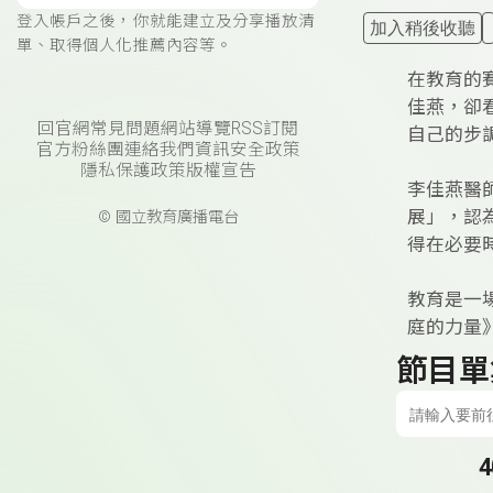
登入帳戶之後，你就能建立及分享播放清
加入稍後收聽
單、取得個人化推薦內容等。
在教育的
佳燕，卻
回官網
常見問題
網站導覽
RSS訂閱
自己的步
官方粉絲團
連絡我們
資訊安全政策
隱私保護政策
版權宣告
李佳燕醫
展」，認
© 國立教育廣播電台
得在必要
教育是一
庭的力量
節目單