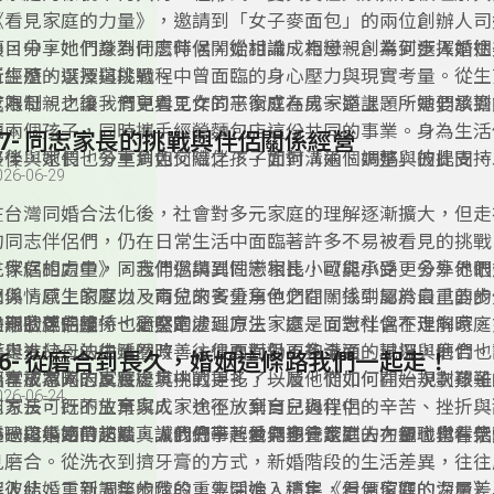
《看見家庭的力量》，邀請到「女子麥面包」的兩位創辦人司
纕，分享她們身為同志伴侶，從相識、相戀、創業到步入婚姻
節目中，她們談到什麼時候開始討論成為母親、為何選擇前往
所經歷的選擇與挑戰。
工生殖，以及這段過程中曾面臨的身心壓力與現實考量。從生
度限制，也讓我們更看見女同志家庭在成家路上，所需要承擔
成為母親之後，育兒與工作的平衡成為另一道課題。她們談到
氣。
顧兩個孩子，同時攜手經營麵包店這份共同的事業。身為生活
37- 同志家長的挑戰與伴侶關係經營
夥伴與家長，多重角色交織之下，如何溝通、調整與彼此支持
最後，她們也分享到如何陪伴孩子面對「兩個媽媽」的提問，
026-06-29
續練習的重要功課。
在考慮成家、踏上親職之路的同志伴侶鼓勵與建議。透過這集
讓我們聽見，一個關於選擇、陪伴與愛的故事。
在台灣同婚合法化後，社會對多元家庭的理解逐漸擴大，但走
的同志伴侶們，仍在日常生活中面臨著許多不易被看見的挑戰
見家庭的力量》，我們邀請到同志家長小歐與小路，分享他們
在伴侶相處中，同志伴侶與異性戀相比，可能承受更多外界眼
關係、原生家庭以及育兒的多重角色之間，找到屬於自己的步
象與情感上的壓力。兩位來賓分享他們在關係中認為最重要的
的形狀更完整、也更堅定。
是親密感的維持、衝突的處理方法，還是面對社會不理解時，
長期的伴侶關係也必然牽涉到原生家庭。同志伴侶在走向家庭
護與支持。法律雖然改善，但面對仍不夠全面的現況，他們也
半走進父母的生活圈時，往往要面對更多溝通、試探與磨合。
36- 從磨合到長久，婚姻這條路我們一起走！
侶常被忽略的真實處境。
分享了家人的反應、其中的掙扎，以及他們如何在一次次艱難
而在成為同志家長後，挑戰更多了一層。從如何開始規劃孩子
026-06-24
到方法，既不放棄家人，也不放棄自己與伴侶。
志家長可行的生育與成家途徑，到育兒過程中的辛苦、挫折與
小歐與小路帶來最真誠的分享。他們也會談到，在親職與伴侶
透過這集節目訪談，讓我們一起看見多元家庭的力量，也看見
每一段婚姻的起點，人們總帶著愛與期待走進去，卻也常在柴
是如何找到平衡的。
能！
見磨合。從洗衣到擠牙膏的方式，新婚階段的生活差異，往往
解彼此、重新調整步伐的重要開始。這集《看見家庭的力量》
走入結婚三到五年的階段，生活進入穩定，但價值觀的深層差