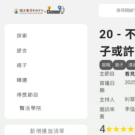
上方功能區塊
左側邊選單
20 
探索
子或許
語言
親子
親職
親子
溝
主節目
看見
精選
2025
首播日
期
得獎節目
利翠
主持人
聲活學院
李佳
邀訪來
賓
4
★
★
★
★
新增播放清單