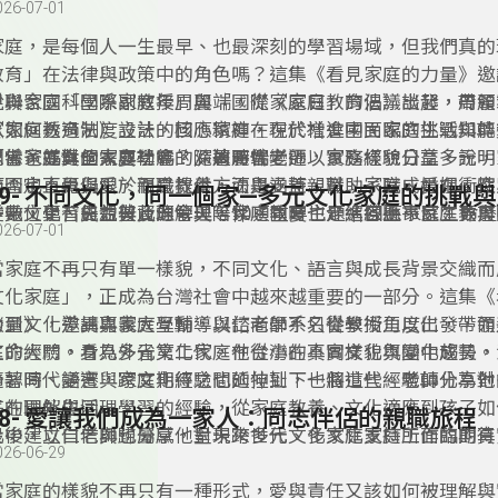
026-07-01
­家庭，是每個人一生最早、也最深刻的學習場域，但我們真
教育」在法律與政策中的角色嗎？這集《看見家庭的力量》邀
兒與家庭科學系副教授周麗端，從《家庭教育法》談起，帶領
從聯合國「國際家庭年」與「國際家庭日」的倡議出發，周麗
家如何透過制度設計，回應家庭在現代社會中面臨的挑戰與轉
《家庭教育法》立法的核心精神，在於增進國民家庭生活知能
思考家庭對個人與社會的深遠影響。
關係，並健全家庭功能。隨著時代變遷，家庭樣貌日益多元，
「當爸媽真的需要學嗎？」周麗端老師以實務經驗分享，說明
範圍也不再侷限於親職教養，而是涵蓋親職、子職、婚姻、性
非否定直覺與愛，而是提供方法與支持，幫助家庭成員在衝突
39- 不同文化，同一個家—多元文化家庭的挑戰
多元文化、失親與資源管理等10項重要主題，回應家庭生命
變中，更有能力彼此理解與陪伴。同時也介紹各縣市家庭教育
在數位學習日益普及的今天，家庭教育也走進線上平台，更與
026-07-01
需求。
校、終身學習機構與民間團體，如何成為民眾可近、可用的學
期待透過制度與教育的累積，讓每一個家庭都能被支持、被理
力量向前走。
當家庭不再只有單一樣貌，不同文化、語言與成長背景交織而
文化家庭」，正成為台灣社會中越來越重要的一部分。這集《
力量》，邀請嘉義大學輔導與諮商學系名譽教授王以仁，帶領
談到文化差異與家庭互動，以仁老師不只從學術角度出發，而
庭的大門，看見多元文化家庭在台灣的真實樣貌與變化趨勢。
生命經驗。身為外省第二代，他從小在不同文化氛圍中成長，
分認同、語言與家庭期待之間的拉扯，也將這些經驗轉化為對
隨著時代變遷，跨文化經驗也延伸到下一個世代。老師分享他
庭的理解與同理。
子在國外生活、學習的經驗，從家庭教養、文化適應到孩子如
38- 愛讓我們成為一家人：同志伴侶的親職旅程
化中建立自信與歸屬感，呈現跨世代、多文化家庭所面臨的真
最後，以仁老師也分享他對未來多元文化家庭支持工作的期待
026-06-29
適歷程。
一起思考，如何用更多理解與行動，陪伴每一個家庭安心生活
當家庭的樣貌不再只有一種形式，愛與責任又該如何被理解與