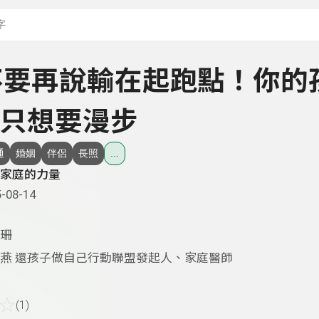
搜尋關鍵字：可輸入節
- 不要再說輸在起跑點！你的
只想要漫步
通
婚姻
伴侶
長照
...
家庭的力量
-08-14
珊
燕 還孩子做自己行動聯盟發起人、家庭醫師
☆
(1)