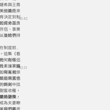
婕希與王喬
，一路走來
美國進行人
育決定到制
45:42
的成本與勇
如何分工照
伴侶、事業
，是她們持
以及給予正
節目訪談，
在制度前端
。這集《看
如何在伴侶
光、刻板印
伐，讓家庭
元素，不論
43:31
如何互相保
、帶著另一
談到同志伴
兩位來賓也
的時刻中找
的到來、同
甜蜜收穫，
關係之間，
愛的更多可
米油鹽中遇
成為夫妻瞭
，我們再度
異卻可能悄