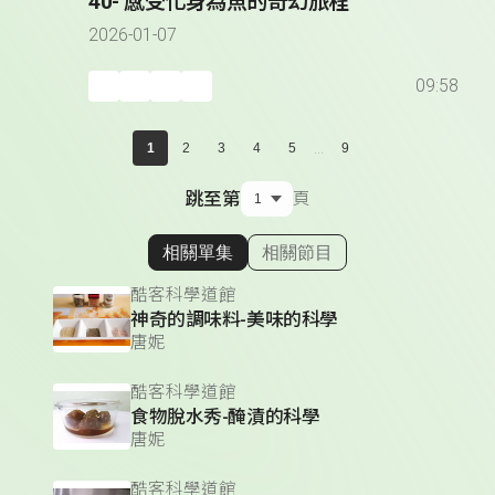
40- 感受化身為魚的奇幻旅程
2026-01-07
09:58
...
1
2
3
4
5
9
跳至第
頁
相關單集
相關節目
顯示相關單集
酷客科學道館
神奇的調味料-美味的科學
唐妮
酷客科學道館
食物脫水秀-醃漬的科學
唐妮
酷客科學道館