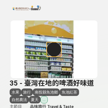
搜尋關鍵字：可輸入節目名稱、主持人或關鍵字
上方功能區塊
35 - 臺灣在地的啤酒好味道
水果
旅行
南投縣魚池鄉
魚池紅茶
自然農法
夏天
...
主節目
品味旅行 Travel & Taste