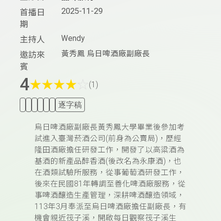
2025-11-29
首播日
期
Wendy
主持人
黃秀鳳 烏日啤酒廠副廠長
邀訪來
賓
4
★
★
★
★
☆
(1)
逐字稿
烏日啤酒廠副廠長黃秀鳳大學畢業後參加考
試進入臺灣菸酒公司(前身為公賣局)，歷經
隆田酒廠擔任研發工作，開發了以高粱酒為
基酒的新產品醉香酒(後改名為永康酒)，也
在酒類試驗所服務，從事葡萄酒研發工作，
後來在民國81年轉調至善化啤酒廠服務，從
事啤酒釀造生產管理，深耕啤酒釀造領域，
113年3月奉派至烏日啤酒廠擔任副廠長，有
機會親近筏子溪，開啟每日觀察筏子溪生