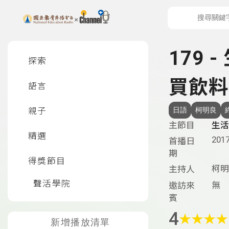
上方功能區塊
左側邊選單
179 
探索
買飲料
語言
親子
日語
柯明良
主節目
生活
精選
2017
首播日
期
得獎節目
柯明
主持人
聲活學院
無
邀訪來
賓
4
★
★
★
★
新增播放清單