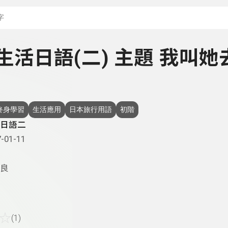
搜尋關鍵字：可輸入節
- 生活日語(二) 主題 我叫她
終身學習
生活應用
日本旅行用語
初階
日語二
-01-11
良
☆
(1)