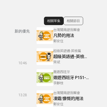
相關單集
相關節目
顯示相關單集
台灣閩南語我嘛會
新的優先
凡勢的用法
鄭安住
超級英語通-英檢篇
超級英語通-英檢篇 049 Reading閱讀-4
齊斌
10:46
遨遊西班牙
遨遊西班牙 P151-152
李靜枝
台灣閩南語我嘛會
13:28
凍霜 慷慨的用法
鄭安住