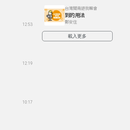
台灣閩南語我嘛會
到的用法
鄭安住
12:53
載入更多
12:19
10:17