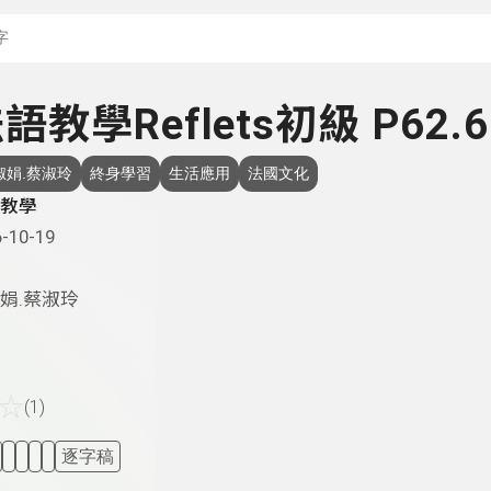
搜尋關鍵字：可輸入節
法語教學Reflets初級 P62.6
淑娟.蔡淑玲
終身學習
生活應用
法國文化
教學
-10-19
娟.蔡淑玲
☆
(1)
逐字稿