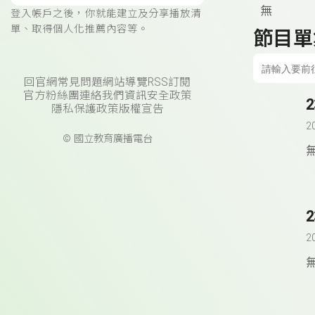
無
登入帳戶之後，你就能建立及分享播放清
單、取得個人化推薦內容等。
節目單
回官網
常見問題
網站導覽
RSS訂閱
官方粉絲團
連絡我們
資訊安全政策
隱私保護政策
版權宣告
2
© 國立教育廣播電台
2
2