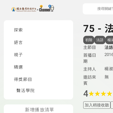
上方功能區塊
左側邊選單
75 - 
探索
初階
法語
楊
語言
主節目
法語
2016
親子
首播日
期
精選
楊淑
主持人
無
邀訪來
得獎節目
賓
聲活學院
4
★
★
★
★
加入稍後收聽
新增播放清單