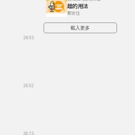
趖的用法
鄭安住
載入更多
28:53
26:52
30:13