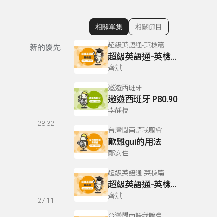
相關單集
相關節目
顯示相關單集
超級英語通-英檢篇
新的優先
超級英語通-英檢篇 083 Cloze Test/段落填空-13
齊斌
遨遊西班牙
遨遊西班牙 P80.90
李靜枝
28:32
台灣閩南語我嘛會
歕雞gui的用法
鄭安住
超級英語通-英檢篇
超級英語通-英檢篇 035 Weekend Trip- 週末旅遊
齊斌
27:11
台灣閩南語我嘛會