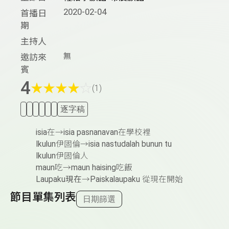
2020-02-04
首播日
期
主持人
無
邀訪來
賓
4
★
★
★
★
☆
(1)
逐字稿
isia
在→
isia pasnanavan
在學校裡
Ikulun
伊固倫→
isia nastudalah bunun tu
Ikulun
伊固倫人
maun
吃→
maun haising
吃飯
Laupaku現在
→
Paiskalaupaku
從現在開始
節目單集列表
日期篩選