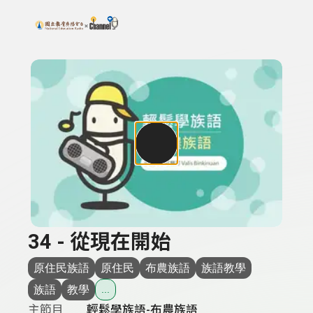
搜尋關鍵字：可輸入節目名稱、主持人或關鍵字
上方功能區塊
34 - 從現在開始
原住民族語
原住民
布農族語
族語教學
族語
教學
...
主節目
輕鬆學族語-布農族語