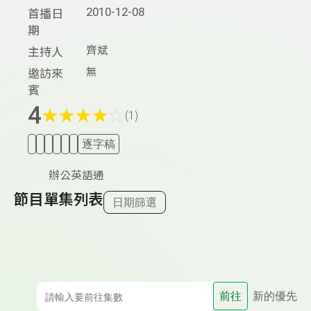
2010-12-08
首播日
期
齊斌
主持人
無
邀訪來
賓
4
★
★
★
★
☆
(1)
逐字稿
辦公英語通
節目單集列表
日期篩選
前往
新的優先