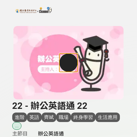
搜尋關鍵字：可輸入節目名稱、主持人或關鍵字
上方功能區塊
22 - 辦公英語通 22
進階
英語
齊斌
職場
終身學習
生活應用
...
主節目
辦公英語通