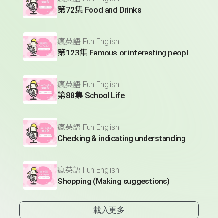
第72集 Food and Drinks
瘋英語 Fun English
第123集 Famous or interesting people (Making compliments)
瘋英語 Fun English
第88集 School Life
瘋英語 Fun English
Checking & indicating understanding
瘋英語 Fun English
Shopping (Making suggestions)
載入更多