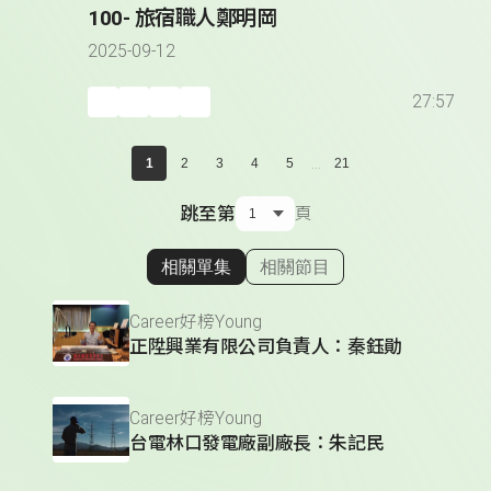
100- 旅宿職人鄭明岡
2025-09-12
27:57
...
1
2
3
4
5
21
跳至第
頁
相關單集
相關節目
顯示相關單集
Career好榜Young
正陞興業有限公司負責人：秦鈺勛
Career好榜Young
台電林口發電廠副廠長：朱記民