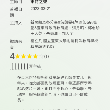
主節目
東特之聲
2023-03-21
首播日
期
新聞組及各分臺&詹凱雯&陳麗如&張曉
主持人
瑩&臺東縣政府教育處、張月昭、郭惠珍
田大榮、朱慧清、郭人宇
秦立凡 國立臺東大學附屬特殊教育學校
邀訪來
職業輔導老師
賓
4
★
★
★
★
☆
(1)
逐字稿
在東大附特服務的職業輔導老師秦立凡，近
年來，從北部回到故鄉臺東，希望將所學奉
獻給這片土地，他打開柔軟心，去傾聽、去
理解，服務個案的同時，也讓自己不斷成
長。