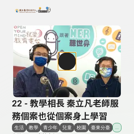
搜尋關鍵字：可輸入節目名稱、主持人或關鍵字
上方功能區塊
22 - 教學相長 秦立凡老師服
務個案也從個案身上學習
生活
教學
青少年
兒童
校園
臺東分臺
...