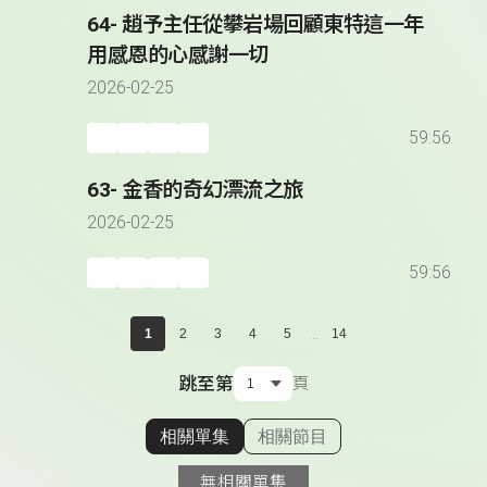
64- 趙予主任從攀岩場回顧東特這一年
用感恩的心感謝一切
2026-02-25
59:56
63- 金香的奇幻漂流之旅
2026-02-25
59:56
...
1
2
3
4
5
14
跳至第
頁
相關單集
相關節目
顯示相關單集
無相關單集