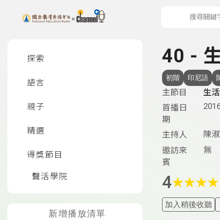
上方功能區塊
左側邊選單
40 -
探索
初階
印尼語
語言
主節目
生活
2016
親子
首播日
期
精選
陳淑
主持人
無
邀訪來
得獎節目
賓
聲活學院
4
★
★
★
★
加入稍後收聽
新增播放清單