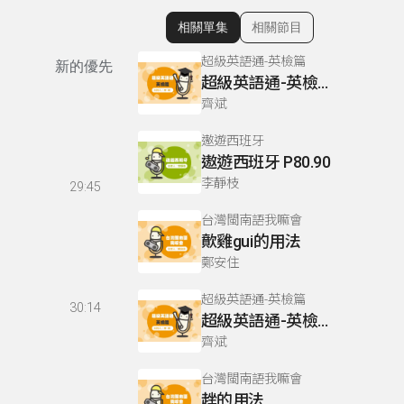
相關單集
相關節目
顯示相關單集
超級英語通-英檢篇
新的優先
超級英語通-英檢篇 083 Cloze Test/段落填空-13
齊斌
遨遊西班牙
遨遊西班牙 P80.90
李靜枝
29:45
台灣閩南語我嘛會
歕雞gui的用法
鄭安住
超級英語通-英檢篇
30:14
超級英語通-英檢篇 035 Weekend Trip- 週末旅遊
齊斌
台灣閩南語我嘛會
趖的用法