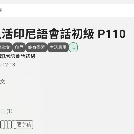
搜尋關鍵字：可輸入節
 生活印尼語會話初級 P110
陳淑文
印尼
終身學習
生活應用
...
印尼語會話初級
-12-13
文
☆
(1)
逐字稿