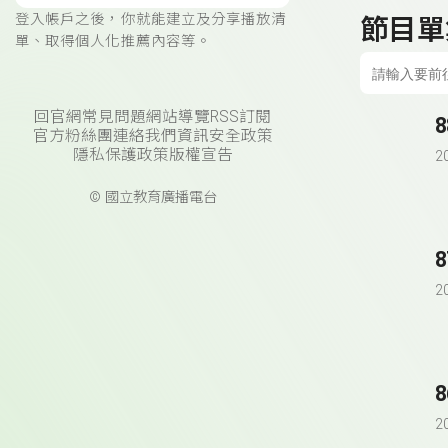
登入帳戶之後，你就能建立及分享播放清
節目單
單、取得個人化推薦內容等。
回官網
常見問題
網站導覽
RSS訂閱
官方粉絲團
連絡我們
資訊安全政策
隱私保護政策
版權宣告
2
© 國立教育廣播電台
2
2