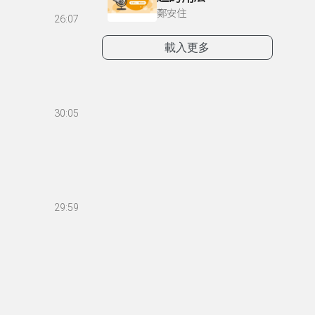
鄭安住
26:07
載入更多
30:05
29:59