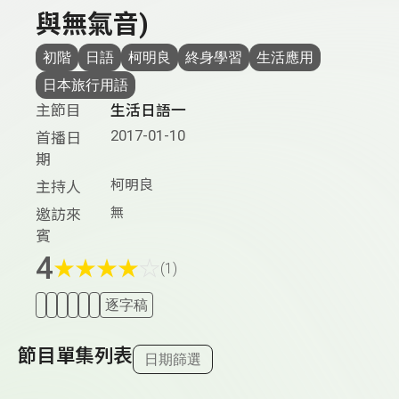
與無氣音)
初階
日語
柯明良
終身學習
生活應用
日本旅行用語
主節目
生活日語一
2017-01-10
首播日
期
柯明良
主持人
無
邀訪來
賓
4
★
★
★
★
☆
(1)
逐字稿
節目單集列表
日期篩選