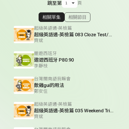
跳至第
頁
相關單集
相關節目
顯示相關單集
超級英語通-英檢篇
超級英語通-英檢篇 083 Cloze Test/段落填空-13
齊斌
遨遊西班牙
遨遊西班牙 P80.90
李靜枝
台灣閩南語我嘛會
歕雞gui的用法
鄭安住
超級英語通-英檢篇
超級英語通-英檢篇 035 Weekend Trip- 週末旅遊
齊斌