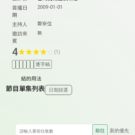
2009-01-01
首播日
期
鄭安住
主持人
無
邀訪來
賓
4
★
★
★
★
☆
(1)
逐字稿
結的用法
節目單集列表
日期篩選
前往
新的優先