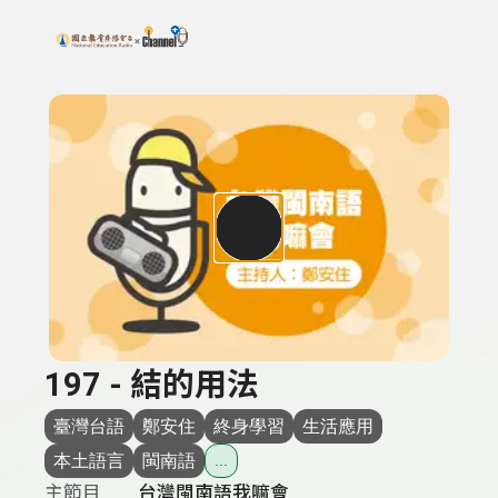
搜尋關鍵字：可輸入節目名稱、主持人或關鍵字
上方功能區塊
197 - 結的用法
臺灣台語
鄭安住
終身學習
生活應用
本土語言
閩南語
...
主節目
台灣閩南語我嘛會