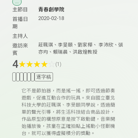
...
主節目
青春創學院
2020-02-18
首播日
期
主持人
莊珮琪、李旻頤、劉家樺、 李沛欣、張
邀訪來
亦均、賴瑞晨、洪啟煌教授
賓
4
★
★
★
★
☆
(1)
逐字稿
它不是節拍器，而是搖一搖，即可透過節奏
遊戲，促進互動合作的玩具。來自國立臺北
科技大學的莊珮琪、李旻頤同學說，透過簡
單的聲光引導，將生活科技結合商品設計，
作品原型的構想原意是按下啟動鍵，音樂開
始播放後，孩童在正確拍點上搖動小怪獸機
台，就可以獲得虛擬積分的獎勵。