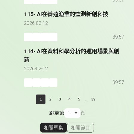
39:57
115- AI在養殖漁業的監測新創科技
2026-02-12
39:57
114- AI在資料科學分析的運用場景與創
新
2026-02-12
39:57
...
1
2
3
4
5
39
跳至第
頁
相關單集
相關節目
顯示相關單集