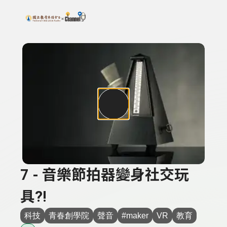
搜尋關鍵字：可輸入節目名稱、主持人或關鍵字
上方功能區塊
7 - 音樂節拍器變身社交玩
具?!
科技
青春創學院
聲音
#maker
VR
教育