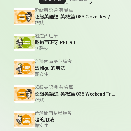
顯示相關單集
超級英語通-英檢篇
超級英語通-英檢篇 083 Cloze Test/段落填空-13
齊斌
遨遊西班牙
遨遊西班牙 P80.90
李靜枝
台灣閩南語我嘛會
歕雞gui的用法
鄭安住
超級英語通-英檢篇
超級英語通-英檢篇 035 Weekend Trip- 週末旅遊
齊斌
台灣閩南語我嘛會
趖的用法
鄭安住