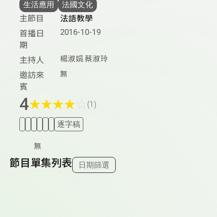
生活應用
法國文化
主節目
法語教學
2016-10-19
首播日
期
楊淑娟.蔡淑玲
主持人
無
邀訪來
賓
4
★
★
★
★
☆
(1)
逐字稿
無
節目單集列表
日期篩選