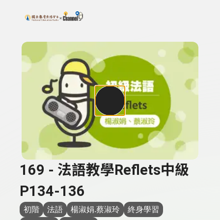
搜尋關鍵字：可輸入節目名稱、主持人或關鍵字
上方功能區塊
169 - 法語教學Reflets中級
P134-136
初階
法語
楊淑娟.蔡淑玲
終身學習