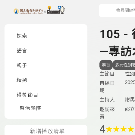
上方功能區塊
左側邊選單
105
探索
—專訪
語言
親子
泰百
多元性別
主節目
性別
精選
2025
首播日
期
得獎節目
謝馬
主持人
聲活學院
邵立
邀訪來
賓
4
★
★
★
★
新增播放清單