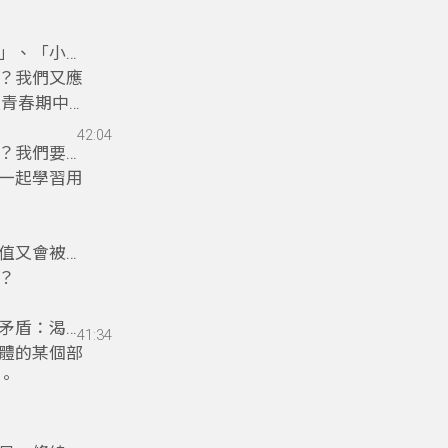
」、「小心
？我們又應
談青春期中最
42:04
？我們要告
一起學習用
值又會被大
？
矛盾：渴望
41:34
體的某個部
。