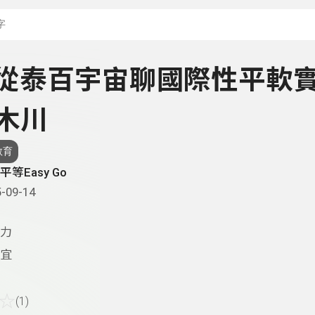
搜尋關鍵字：可輸入節
 - 從泰百宇宙聊國際性平軟
木川
教育
平等Easy Go
-09-14
力
宜
☆
(1)