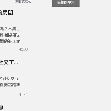
新的優先
無相關單集
的房間
嗎？本集邀
百科，檢視、
，在維基百科
構落差。她
食譜編寫日常
、哪些經驗
在不同場域
42:03
，如何在流
科的你，請
117- 從小紅書到校園：社群平台裡的資安風險與社交工程陷阱
常到交友互
資安工程師
性弱點的攻
險，並說明當
境，為何當
41:41
影響。
常使用社群平
處理順序，
思
已經與實體