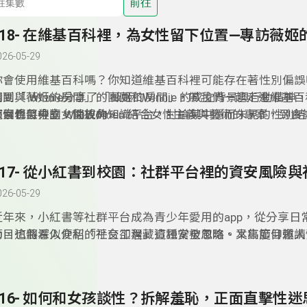
前往
118- 在維基百科裡，為女性留下位置—專訪薇姬
026-05-29
你會使用維基百科嗎？你知道維基百科裡可能存在著性別偏誤
請到「薇姬的房間」的團團和Winnie，帶我們一起走進維基
團團與 Winnie分享了「薇姬的房間」的成立背景與行動精神
探索條目裡的女性視角。
這個看似中立、開放的知識平台，討論其中隱而未見的性別結
節目也將分享 WikiWomen 結合女性主義與藝術的專案，到
們不只關心「女性條目有多少」，更在意誰能書寫、如何下筆
經驗的編輯行動，編輯志工們持續探索，女性視角的知識如何
被視為不值得留下。
被生產與想像。最後，我們也談到編輯編輯們來來去去的現實
動之中，持續讓女性視角被看見、不被消失。常常使用維基百
不要錯過本集節目。
026-05-29
近年來，小紅書等社群平台成為青少年愛用的app，從分享日
動，這個看似便利的平台卻潛藏資訊安全風險。本集節目邀請
節目也將深入介紹「社交工程」這種常被忽略、又高度仰賴人
Abby，從專業角度解析小紅書可能涉及的資料蒐集與個資風
擊手法，拆解常見以交朋友、合作或情感互動為包裝的詐騙情
平台的公司與法律責任不在台灣時，對使用者會造成哪些實際
事人往往難以察覺異狀。最後，Abby 將分享學生與教師在日
台時，最容易忽略卻關鍵的安全設定，以及一旦出事時的正確
116- 如何和女孩談性？拆解羞恥，正面直擊性迷
幫助校園建立更具防護力的數位素養。收聽本集節目，在網路