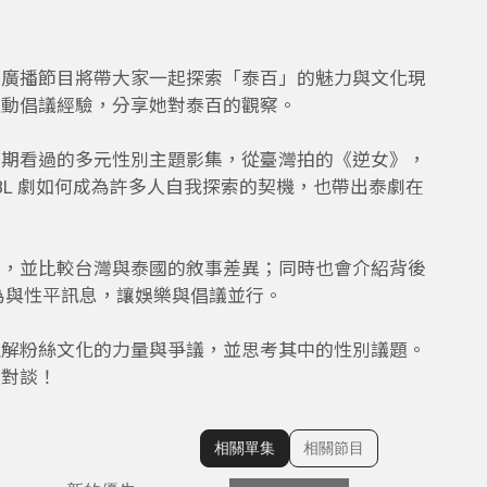
集廣播節目將帶大家一起探索「泰百」的魅力與文化現
運動倡議經驗，分享她對泰百的觀察。
時期看過的多元性別主題影集，從臺灣拍的《逆女》，
國 GL、BL 劇如何成為許多人自我探索的契機，也帶出泰劇在
圍，並比較台灣與泰國的敘事差異；同時也會介紹背後
為與性平訊息，讓娛樂與倡議並行。
理解粉絲文化的力量與爭議，並思考其中的性別議題。
彩對談！
相關單集
相關節目
顯示相關單集