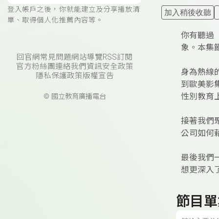
登入帳戶之後，你就能建立及分享播放清
加入稍後收聽
單、取得個人化推薦內容等。
你有聽過
象。本集
回官網
常見問題
網站導覽
RSS訂閱
官方粉絲團
連絡我們
資訊安全政策
身為熱線
隱私保護政策
版權宣告
到歐美影集
性別教育
© 國立教育廣播電台
接著我們
公司如何
最後我們
想更深入
節目單