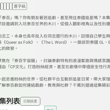
逐字稿
「泰百」嗎？你有朋友著迷追劇，甚至飛往泰國追星嗎？本
節目邀請到入坑泰百世界的木川，從個人觀影視角以及性別
的志工，本身也長年投入在同志遊行的木川，回憶自己學生
《Queer as Folk》、《The L Word》，一路談到泰
上的啟發。
聚焦在「泰百宇宙鏈」，討論泰劇特有的浪漫套路與情感氛
藉由「CP文化」打造粉絲經濟，甚至在劇情中穿插安全性行
一起走進粉絲的世界，從社群平台互動到追星日常，帶大家
了解泰百劇如何連結戲劇、教育與社群？千萬別錯過這集精
集列表
日期篩選