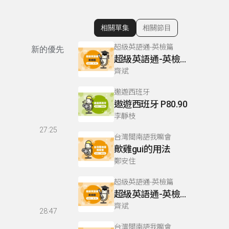
相關單集
相關節目
顯示相關單集
超級英語通-英檢篇
新的優先
超級英語通-英檢篇 083 Cloze Test/段落填空-13
齊斌
遨遊西班牙
遨遊西班牙 P80.90
李靜枝
27:25
台灣閩南語我嘛會
歕雞gui的用法
鄭安住
超級英語通-英檢篇
超級英語通-英檢篇 035 Weekend Trip- 週末旅遊
齊斌
28:47
台灣閩南語我嘛會