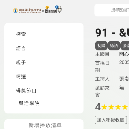
上方功能區塊
左側邊選單
91 - &
探索
初階
德語
張
語言
主節目
開心
2005
親子
首播日
期
精選
張南
主持人
無
邀訪來
得獎節目
賓
聲活學院
4
★
★
★
★
加入稍後收聽
新增播放清單