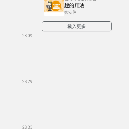
趖的用法
鄭安住
載入更多
28:09
28:29
28:33