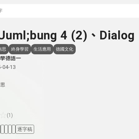
搜尋關鍵字：可輸入節
Uuml;bung 4 (2)、Dialog
南思
終身學習
生活應用
德國文化
學德語一
-04-13
思
☆
(1)
逐字稿