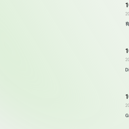
2
1
2
D
1
2
G