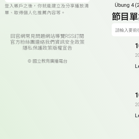
Übung 4 (
登入帳戶之後，你就能建立及分享播放清
單、取得個人化推薦內容等。
節目單
回官網
常見問題
網站導覽
RSS訂閱
官方粉絲團
連絡我們
資訊安全政策
1
隱私保護政策
版權宣告
2
© 國立教育廣播電台
L
1
2
L