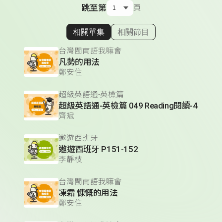
跳至第
頁
相關單集
相關節目
顯示相關單集
台灣閩南語我嘛會
凡勢的用法
鄭安住
超級英語通-英檢篇
超級英語通-英檢篇 049 Reading閱讀-4
齊斌
遨遊西班牙
遨遊西班牙 P151-152
李靜枝
台灣閩南語我嘛會
凍霜 慷慨的用法
鄭安住