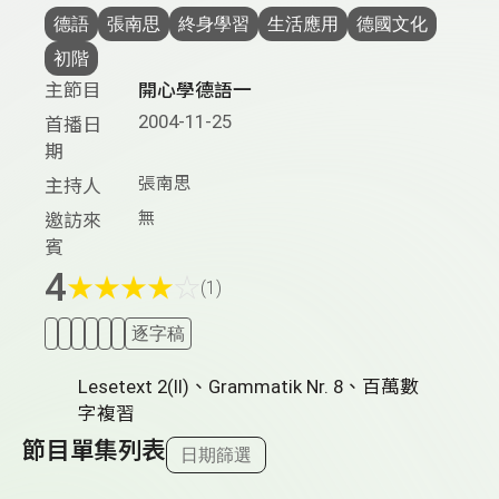
德語
張南思
終身學習
生活應用
德國文化
初階
主節目
開心學德語一
2004-11-25
首播日
期
張南思
主持人
無
邀訪來
賓
4
★
★
★
★
☆
(1)
逐字稿
Lesetext 2(II)、Grammatik Nr. 8、百萬數
字複習
節目單集列表
日期篩選