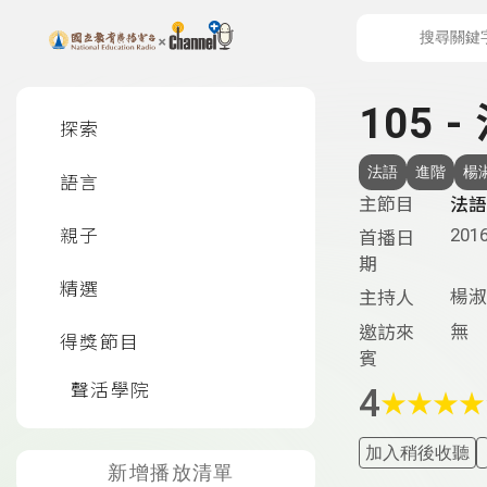
上方功能區塊
左側邊選單
105 
探索
法語
進階
楊
語言
主節目
法語
2016
親子
首播日
期
精選
楊淑
主持人
無
邀訪來
得獎節目
賓
聲活學院
4
★
★
★
★
加入稍後收聽
新增播放清單