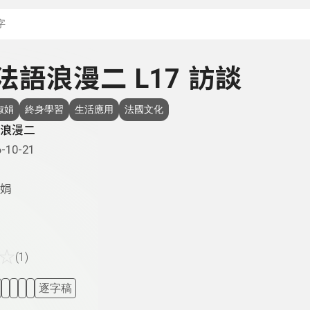
搜尋關鍵字：可輸入節
- 法語浪漫二 L17 訪談
淑娟
終身學習
生活應用
法國文化
浪漫二
-10-21
娟
☆
(1)
逐字稿