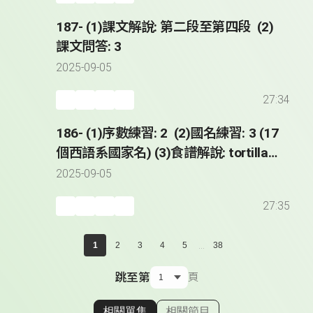
187- (1)課文解說: 第二段至第四段 (2)
課文問答: 3
2025-09-05
27:34
186- (1)序數練習: 2 (2)國名練習: 3 (17
個西語系國家名) (3)食譜解說: tortilla
de patatas (4)課文解說: 第一段
2025-09-05
27:35
...
1
2
3
4
5
38
跳至第
頁
相關單集
相關節目