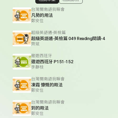
顯示相關單集
台灣閩南語我嘛會
凡勢的用法
鄭安住
超級英語通-英檢篇
超級英語通-英檢篇 049 Reading閱讀-4
齊斌
遨遊西班牙
遨遊西班牙 P151-152
李靜枝
台灣閩南語我嘛會
凍霜 慷慨的用法
鄭安住
台灣閩南語我嘛會
到的用法
鄭安住