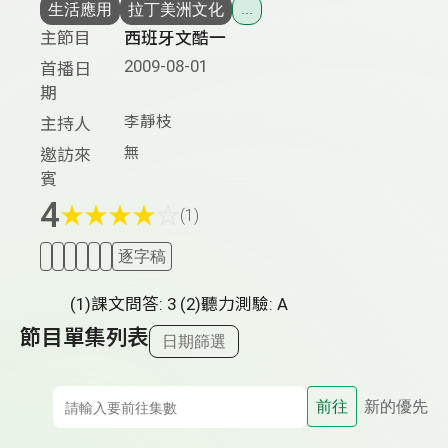
生活應用
拉丁美洲文化
...
主節目
西班牙文酷一
2009-08-01
首播日
期
李靜枝
主持人
無
邀訪來
賓
4
★
★
★
★
☆
(1)
逐字稿
(1)課文問答: 3 (2)聽力測驗: A
節目單集列表
日期篩選
前往
新的優先