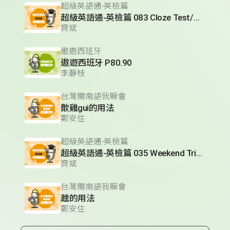
超級英語通-英檢篇
超級英語通-英檢篇 083 Cloze Test/段落填空-13
齊斌
遨遊西班牙
遨遊西班牙 P80.90
李靜枝
台灣閩南語我嘛會
歕雞gui的用法
鄭安住
超級英語通-英檢篇
超級英語通-英檢篇 035 Weekend Trip- 週末旅遊
齊斌
台灣閩南語我嘛會
趖的用法
鄭安住