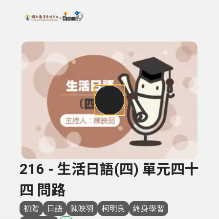
搜尋關鍵字：可輸入節目名稱、主持人或關鍵字
上方功能區塊
216 - 生活日語(四) 單元四十
四 問路
初階
日語
陳映羽
柯明良
終身學習