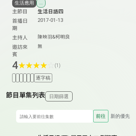
生活應用
...
主節目
生活日語四
2017-01-13
首播日
期
陳映羽&柯明良
主持人
無
邀訪來
賓
4
★
★
★
★
☆
(1)
逐字稿
節目單集列表
日期篩選
前往
新的優先