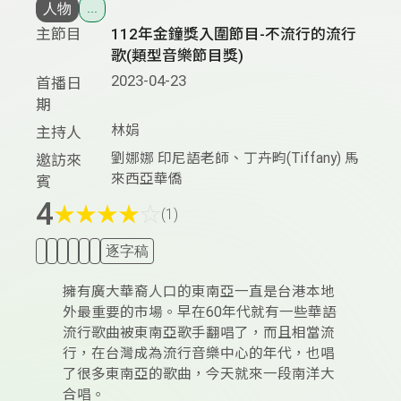
人物
...
主節目
112年金鐘獎入圍節目-不流行的流行
歌(類型音樂節目獎)
2023-04-23
首播日
期
林娟
主持人
劉娜娜 印尼語老師、丁卉畇(Tiffany) 馬
邀訪來
來西亞華僑
賓
4
★
★
★
★
☆
(1)
逐字稿
擁有廣大華裔人口的東南亞一直是台港本地
外最重要的市場。早在60年代就有一些華語
流行歌曲被東南亞歌手翻唱了，而且相當流
行，在台灣成為流行音樂中心的年代，也唱
了很多東南亞的歌曲，今天就來一段南洋大
合唱。