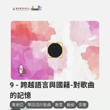
搜尋關鍵字：可輸入節目名稱、主持人或關鍵字
上方功能區塊
9 - 跨越語言與國籍-對歌曲
的記憶
東南亞
華語流行歌曲
教育
藝術
音樂