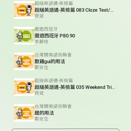
超級英語通-英檢篇
超級英語通-英檢篇 083 Cloze Test/段落填空-13
齊斌
遨遊西班牙
遨遊西班牙 P80.90
李靜枝
台灣閩南語我嘛會
歕雞gui的用法
鄭安住
超級英語通-英檢篇
超級英語通-英檢篇 035 Weekend Trip- 週末旅遊
齊斌
台灣閩南語我嘛會
趖的用法
鄭安住