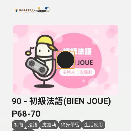
搜尋關鍵字：可輸入節目名稱、主持人或關鍵字
上方功能區塊
90 - 初級法語(BIEN JOUE)
P68-70
初階
法語
皮嘉莉
終身學習
生活應用