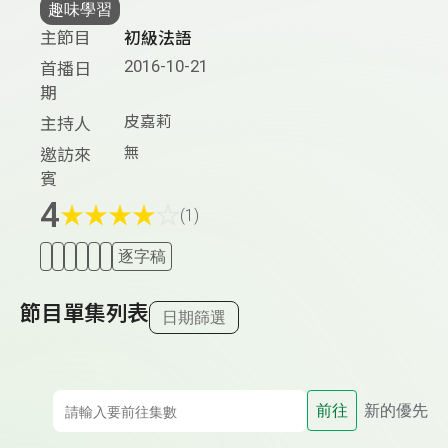
趣味學習
主節目
初級法語
2016-10-21
首播日
期
皮嘉莉
主持人
無
邀訪來
賓
4
★
★
★
★
☆
(1)
逐字稿
節目單集列表
日期篩選
前往
新的優先