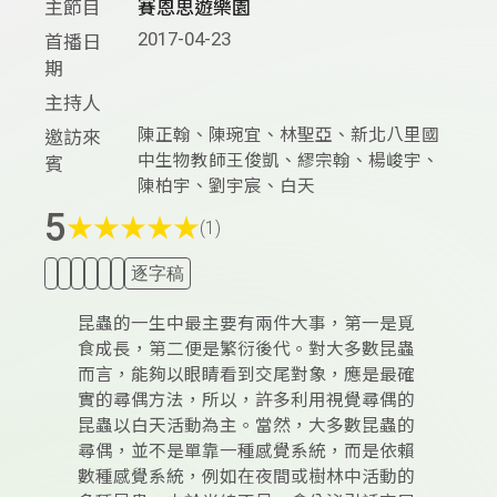
主節目
賽恩思遊樂園
2017-04-23
首播日
期
主持人
陳正翰、陳琬宜、林聖亞、新北八里國
邀訪來
中生物教師王俊凱、繆宗翰、楊峻宇、
賓
陳柏宇、劉宇宸、白天
5
★
★
★
★
★
(1)
逐字稿
昆蟲的一生中最主要有兩件大事，第一是覓
食成長，第二便是繁衍後代。對大多數昆蟲
而言，能夠以眼睛看到交尾對象，應是最確
實的尋偶方法，所以，許多利用視覺尋偶的
昆蟲以白天活動為主。當然，大多數昆蟲的
尋偶，並不是單靠一種感覺系統，而是依賴
數種感覺系統，例如在夜間或樹林中活動的