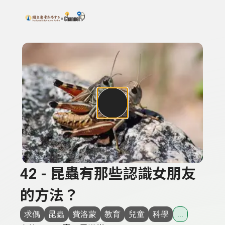
搜尋關鍵字：可輸入節目名稱、主持人或關鍵字
上方功能區塊
42 - 昆蟲有那些認識女朋友
的方法？
求偶
昆蟲
費洛蒙
教育
兒童
科學
...