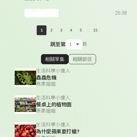
26:38
...
1
2
3
4
5
15
跳至第
頁
相關單集
相關節目
顯示相關單集
生活科學小達人
蟲蟲危機
燕柔姐姐
生活科學小達人
餐桌上的植物園
燕柔姐姐
生活科學小達人
為什麼蘋果要打蠟?