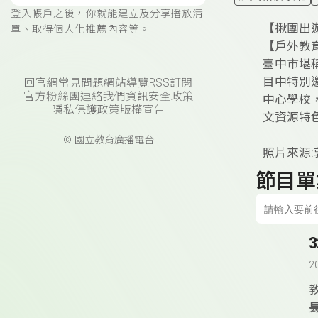
登入帳戶之後，你就能建立及分享播放清
【揪團出
單、取得個人化推薦內容等。
【戶外教
臺中市堪
目中特別
回官網
常見問題
網站導覽
RSS訂閱
官方粉絲團
連絡我們
資訊安全政策
中心學校
隱私保護政策
版權宣告
文資源特
© 國立教育廣播電台
照片來源
節目單
2