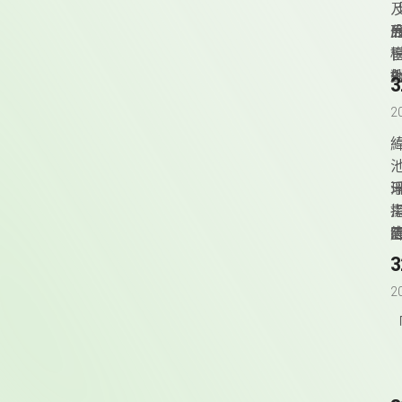
2
緯
v
2