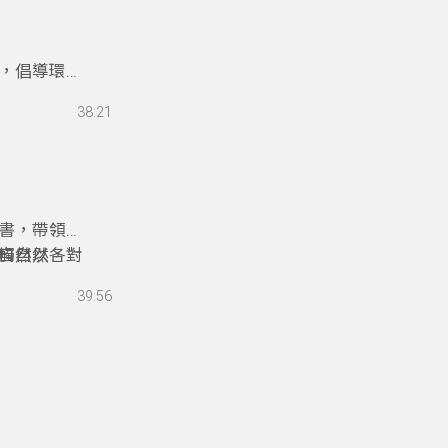
生更認識這
燒，倡導環境
然，愛護環
38:21
境教育設施
變得有趣。
書，帶領聽
觸自然，對
自然以各種
「自然力」
39:56
土壤等做主
切帶點詼諧
我們多多嘗
機會透過自