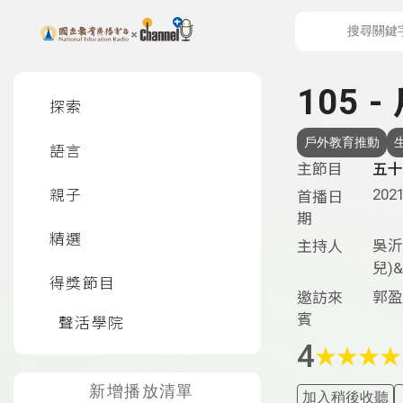
上方功能區塊
左側邊選單
105
探索
戶外教育推動
語言
主節目
五十
2021
親子
首播日
期
精選
吳沂
主持人
兒)
得獎節目
郭盈
邀訪來
賓
聲活學院
4
★
★
★
★
新增播放清單
加入稍後收聽