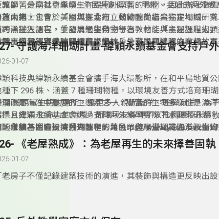
「讓學習走向社會永續—全民共創健康、平權、共好的戶外教
及教師，分享其引導學生在課室外學習的教材，因此辦理徵集
展望未來。
分為兩組，包含：「場域探索組」鼓勵教師結合指定場域，萃
而蕭人博士士曾於美國與臺北市立動物園從事黑猩猩相關研究
習內涵融入課程，並發展學生自主學習教材；「主題課程組」
橫跨黑猩猩語言、手語溝通與動物行為，他能與黑猩猩用人類
外教育納入部定或校訂課程之學校，分享主題課程之教材。本
對話，與黑猩猩長時間相處，設計戶外教學與營隊的有趣故事
揪團出遊趣：春池玻璃教育學堂
327- 守護海洋珊瑚計畫-緯穎永續基金會支持戶
作品中，「擇優」協助彙編出版，增進戶外教育之推動效益。
026-01-07
­緯穎科技與緯穎永續基金會攜手海大環態所，在和平島地質
池種下 296 株、涵蓋 7 種珊瑚物種。以環境友善方式培育珊
浮潛 與觀賞生態的場所，讓更多人親近海洋、理解海洋，為
珊瑚礁是海洋中重要的生態系之一，豐富的生物多樣性是海洋
潔淨且充滿 生命力的海域。而環境友善種子以推廣環境永續
指標。緯穎永續基金會透過支持戶外教學實際下水觀察珊瑚，
志，目標為透過環境敎育課程，讓⺠眾與學生認識海洋及生物
園的樣貌，同時扮演珊瑚園丁的角色，整理珊瑚花園及觀察周
穎永續基金會支持戶外教學影片https://www.youtube.com/w
値，並引發他們對自身與環境之間關係的深刻反思。因此特別
記錄生態數據，培養觀察與保育技能。探索白化現象成因及對
=zeRtyYwAcMA
326- 《老屋熟成》：為老屋再生的未來擇善固執
創研發帶學生下海實際看到珊瑚的課程。
過程中，反思自己的生活方式對海洋的影響，學習如何守護這
026-01-07
園，並付出行動守護海洋。
­「老房子不僅記錄建築技術的演進，其裝飾與構造更反映出
使用者的身分與時代背景，形塑出島嶼多樣而獨特的人文風貌。
《老屋熟成》全臺屋齡超過 50 年的住宅已逾百萬棟，這些老
築，更是城市的記憶。因此透過修復老屋，找回人與建築的連