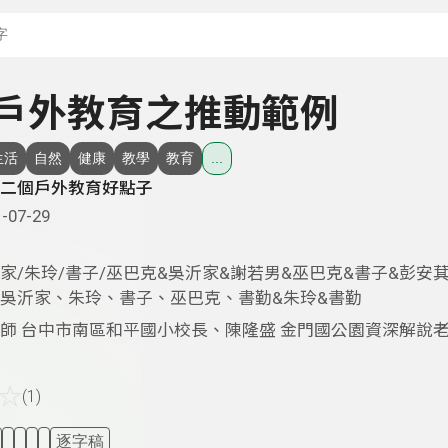
搜尋關鍵字：可輸入節
 - 戶外教育之推動範例
生活
自然
健康
教學
教育
...
二個戶外教育好點子
-07-29
家/朱玲/書子/巫巴克&吳沂家&謝若男&巫巴克&書子&彭安萁
&吳沂家、朱玲、書子、巫巴克、書勤&朱玲&書勤
師 台中市南區和平國小校長、陳隆盛 金門國公園資深解說
☆
(1)
逐字稿