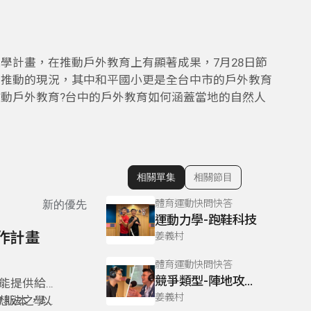
學計畫，在推動戶外教育上有顯著成果，7月28日節
育推動的現況，其中和平國小更是全台中市的戶外教育
動戶外教育?台中的戶外教育如何涵蓋當地的自然人
相關單集
相關節目
顯示相關單集
體育運動快問快答
新的優先
運動力學-跑鞋科技
作計畫
姜義村
體育運動快問快答
競爭類型-陣地攻守型運動
能提供給家
姜義村
 版本，以
想法之學校