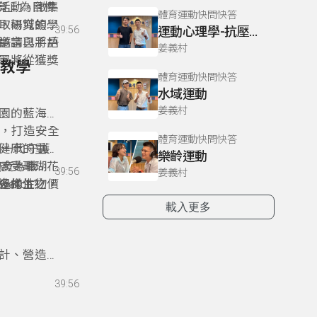
育」為目標
活動。徵集
體育運動快問快答
取場域的學
，研究領域
39:56
運動心理學-抗壓憂鬱&領導創意
邀請已將戶
語言與手語
姜義村
署將從獲獎
。
外教學
體育運動快問快答
水域運動
姜義村
公園的藍海水
瑚，打造安全
體育運動快問快答
下一代守護
健康的重要
樂齡運動
敎育為職
感受珊瑚花
39:56
姜義村
多樣性之價
邊的生物，
atch?
與基金會共
生態威脅的
載入更多
片珊瑚花
設計、營造與
」 ——
39:56
屋不僅是建
結，拉近人