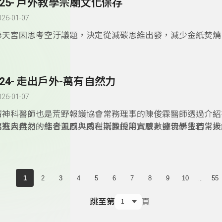
325- 戶外教學宗廟文化保存
與人的關係，並透過一場場的訪談與解說活動，帶領親子與學
塊土地的過去與未來。
026-01-07
­奉天宮因思考空汙議題，決定從減碳思維出發，減少金紙焚
教育，依「道法自然、尊天敬地」思想凝聚眾人力量，尊重自
境，讓自然資源與生命得以生生不息，永續發展。因此申請環
場所，透過走讀與文化，結合聯合˙國永續指標，讓宗廟文化
324- 走出戶外-萬有自然力
026-01-07
精神科醫師也是荒野報護協會常務理事的陳俊霖醫師透過介紹
眾進入自然，結合五感與內在沉澱的第六感，發現學生若常接
萬有自然力的作者凱西．威利斯教授用實驗數據告訴我們：大
於身心與學業成就都有明顯的幫助。
形式存在於生活周遭，我們只要掌握簡單的概念，便能輕鬆把
安排進生活裡。從視覺、顏色、香氣、聲音、花朵、微生物、
題劃分，作者將科學研究與數據轉化為易於理解的內容，以親
的文字，分享自然如何成為我們身心健康的隱形良藥，也鼓勵
...
1
2
3
4
5
6
7
8
9
10
55
試，或許只是更換氣味、放置盆栽，甚至換個上班路線，便有
然的療癒力，重整身心。
跳至第
頁