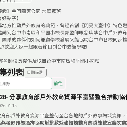
遊趣】金門國家公園 水頭聚落
育好點子】
稱地方推動戶外教育的典範，曾經首創《閃亮大臺中》特色遊
邀請到台中市南區和平國小校長郭盈師跟您聊聊台中戶外教
，團隊的夥伴們如何兼顧學校發展又能協助台中市各校同步推
色?歡迎大家一起跟著節目到台中去遊學囉!
:郭盈師校長提供及取自台中市南區和平國小網站
集列表
日期篩選
前往
328- 分享教育部戶外教育資源平臺暨整合推動協
026-01-15
教育部戶外教育資源平臺整何全台各地的戶外教學場域資訊，
長與老師作為選擇。何昕家教授也提及教育部戶外教宣言3.0的
另外，教育部而為協助對於戶外教育推動有實踐經驗、熱忱與