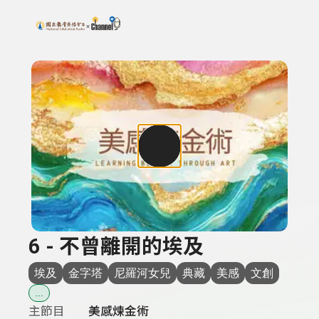
搜尋關鍵字：可輸入節目名稱、主持人或關鍵字
上方功能區塊
6 - 不曾離開的埃及
埃及
金字塔
尼羅河女兒
典藏
美感
文創
...
主節目
美感煉金術