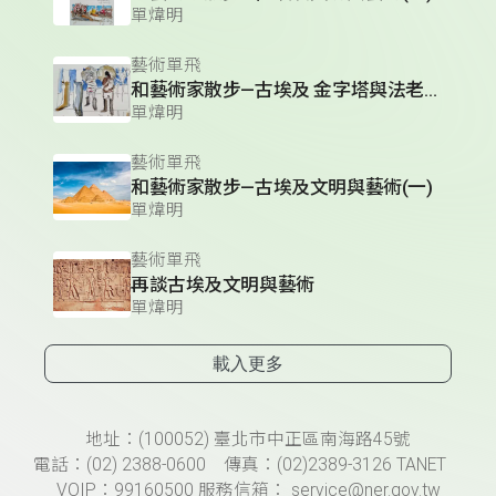
單煒明
藝術單飛
和藝術家散步—古埃及 金字塔與法老王藝術
單煒明
藝術單飛
和藝術家散步—古埃及文明與藝術(一)
單煒明
藝術單飛
再談古埃及文明與藝術
單煒明
載入更多
頁尾資訊
地址：(100052) 臺北市中正區南海路45號
電話：(02) 2388-0600 傳真：(02)2389-3126 TANET
VOIP：99160500 服務信箱： service@ner.gov.tw