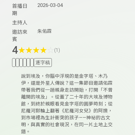
2026-03-04
首播日
期
主持人
朱佑霖
邀訪來
賓
4
★
★
★
★
☆
(1)
逐字稿
說到埃及，你腦中浮現的是金字塔、木乃
伊，還是外星人傳說？這一集節目邀請佑霖
帶著我們從一趟親身走訪開始，打開「不曾
離開的埃及」。從蓋了二十年的大埃及博物
館，到終於親眼看見金字塔的圓夢時刻；從
尼羅河郵輪上翻著《尼羅河女兒》的阿姨，
到市場裡為生計衝突的孩子——神祕的古文
明，與真實的社會現況，在同一片土地上交
錯。