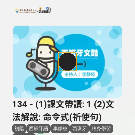
搜尋關鍵字：可輸入節目名稱、主持人或關鍵字
上方功能區塊
134 - (1)課文帶讀: 1 (2)文
法解說: 命令式(祈使句)
初階
西班牙語
李靜枝
西班牙
終身學習