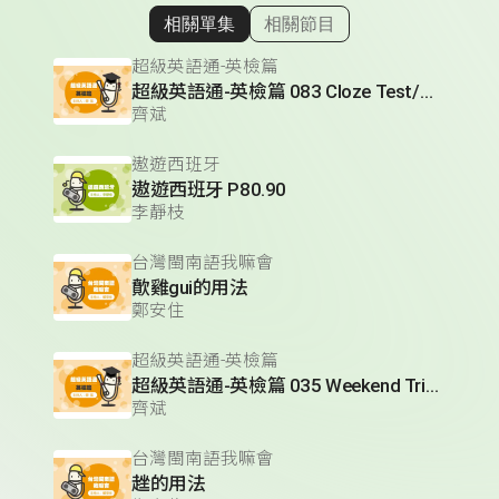
相關單集
相關節目
顯示相關單集
超級英語通-英檢篇
超級英語通-英檢篇 083 Cloze Test/段落填空-13
齊斌
遨遊西班牙
遨遊西班牙 P80.90
李靜枝
台灣閩南語我嘛會
歕雞gui的用法
鄭安住
超級英語通-英檢篇
超級英語通-英檢篇 035 Weekend Trip- 週末旅遊
齊斌
台灣閩南語我嘛會
趖的用法