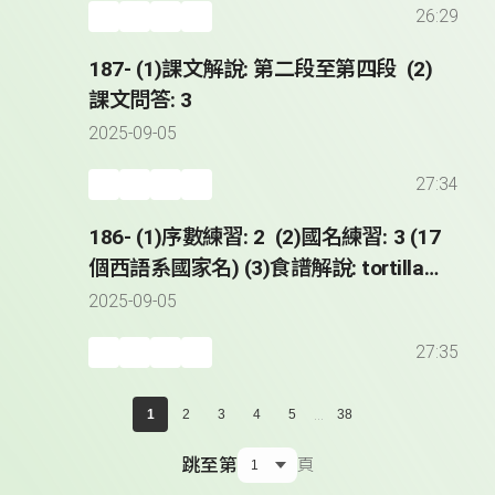
26:29
187- (1)課文解說: 第二段至第四段 (2)
課文問答: 3
2025-09-05
27:34
186- (1)序數練習: 2 (2)國名練習: 3 (17
個西語系國家名) (3)食譜解說: tortilla
de patatas (4)課文解說: 第一段
2025-09-05
27:35
...
1
2
3
4
5
38
跳至第
頁