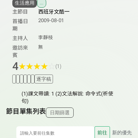
生活應用
...
主節目
西班牙文酷一
2009-08-01
首播日
期
李靜枝
主持人
無
邀訪來
賓
4
★
★
★
★
☆
(1)
逐字稿
(1)課文帶讀: 1 (2)文法解說: 命令式(祈使
句)
節目單集列表
日期篩選
前往
新的優先