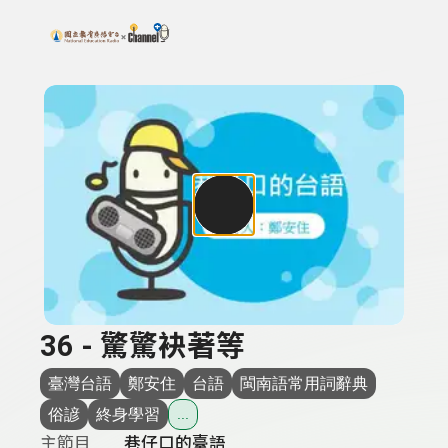
搜尋關鍵字：可輸入節目名稱、主持人或關鍵字
上方功能區塊
36 - 驚驚袂著等
臺灣台語
鄭安住
台語
閩南語常用詞辭典
俗諺
終身學習
...
主節目
巷仔口的臺語