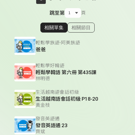
跳至第
頁
相關單集
相關節目
顯示相關單集
輕鬆學族語-阿美族語
爸爸
輕鬆學好韓語
輕鬆學韓語 第六冊 第435課
林明德
生活越南語會話初級
生活越南語會話初級 P18-20
黃金枝
發音英語通
發音英語通 23
齊斌