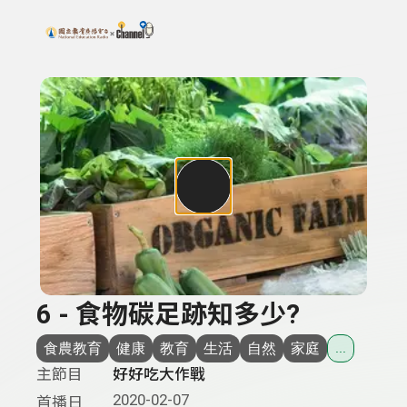
搜尋關鍵字：可輸入節目名稱、主持人或關鍵字
上方功能區塊
6 - 食物碳足跡知多少?
食農教育
健康
教育
生活
自然
家庭
...
主節目
好好吃大作戰
2020-02-07
首播日