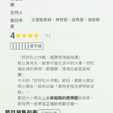
期
主持人
王俊凱老師、林芳如、張育晟、游安婷
邀訪來
賓
4
★
★
★
★
☆
(1)
逐字稿
「好好吃大作戰、健康環境超級讚」
民以食為天，飲食可是生活中的大事，而吃
進肚裡的食物，跟健康、環境也都習習相
關，
今天的「好好吃大作戰」節目，要跟大朋友
和小朋友一起來討論「食物里程及食物碳足
跡」。
歡迎大小朋友上
小茱姐姐的遊樂園
粉絲頁，
跟我們一起學習正確飲食觀念喔～
節目單集列表