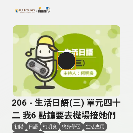
搜尋關鍵字：可輸入節目名稱、主持人或關鍵字
上方功能區塊
206 - 生活日語(三) 單元四十
二 我6 點鐘要去機場接她們
初階
日語
柯明良
終身學習
生活應用