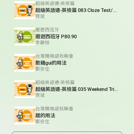
超級英語通-英檢篇
超級英語通-英檢篇 083 Cloze Test/段落填空-13
齊斌
遨遊西班牙
遨遊西班牙 P80.90
李靜枝
台灣閩南語我嘛會
歕雞gui的用法
鄭安住
超級英語通-英檢篇
超級英語通-英檢篇 035 Weekend Trip- 週末旅遊
齊斌
台灣閩南語我嘛會
趖的用法
鄭安住