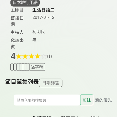
日本旅行用語
主節目
生活日語三
2017-01-12
首播日
期
柯明良
主持人
無
邀訪來
賓
4
★
★
★
★
☆
(1)
逐字稿
節目單集列表
日期篩選
前往
新的優先