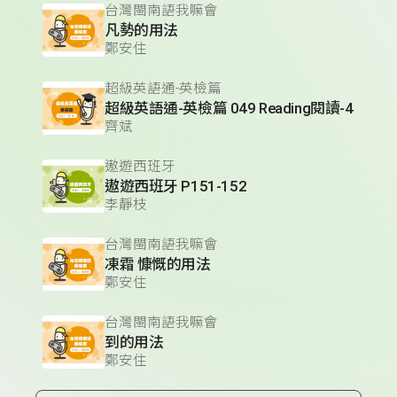
台灣閩南語我嘛會
凡勢的用法
鄭安住
超級英語通-英檢篇
超級英語通-英檢篇 049 Reading閱讀-4
齊斌
遨遊西班牙
遨遊西班牙 P151-152
李靜枝
台灣閩南語我嘛會
凍霜 慷慨的用法
鄭安住
台灣閩南語我嘛會
到的用法
鄭安住