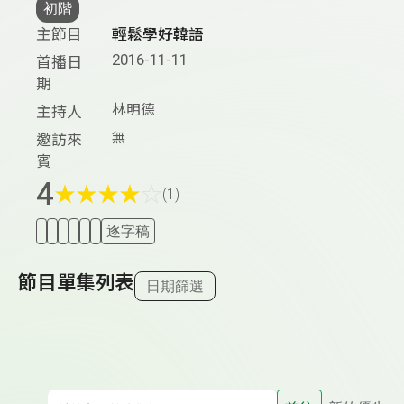
初階
主節目
輕鬆學好韓語
2016-11-11
首播日
期
林明德
主持人
無
邀訪來
賓
4
★
★
★
★
☆
(1)
逐字稿
節目單集列表
日期篩選