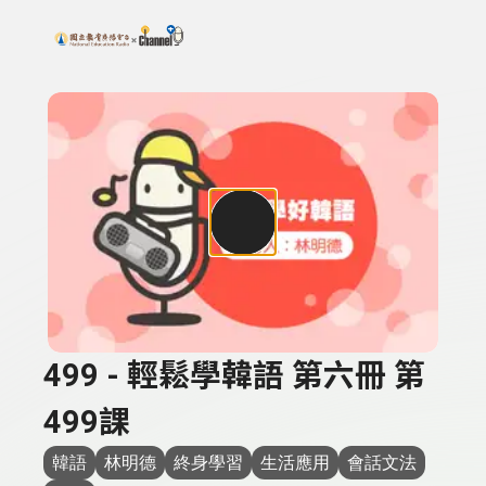
搜尋關鍵字：可輸入節目名稱、主持人或關鍵字
上方功能區塊
499 - 輕鬆學韓語 第六冊 第
499課
韓語
林明德
終身學習
生活應用
會話文法