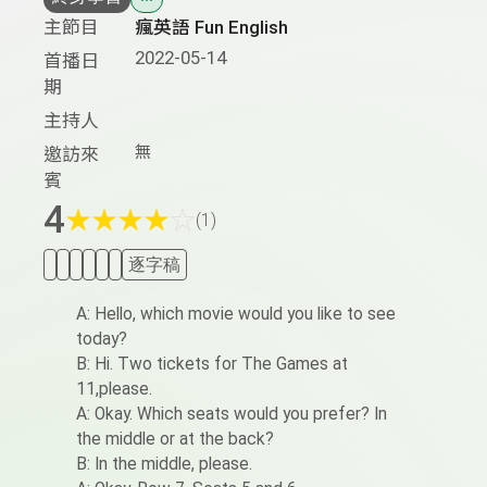
主節目
瘋英語 Fun English
2022-05-14
首播日
期
主持人
無
邀訪來
賓
4
★
★
★
★
☆
(1)
逐字稿
A: Hello, which movie would you like to see
today?
B: Hi. Two tickets for The Games at
11,please.
A: Okay. Which seats would you prefer? In
the middle or at the back?
B: In the middle, please.