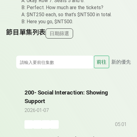
A: Okay. Row 7. Seats 5 and 6.
B: Perfect. How much are the tickets?
A: $NT250 each, so that’s $NT500 in total.
B: Here you go, $NT500.
節目單集列表
日期篩選
前往
新的優先
200- Social Interaction: Showing
Support
2026-01-07
05:01