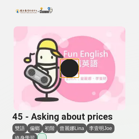
搜尋關鍵字：可輸入節目名稱、主持人或關鍵字
上方功能區塊
45 - Asking about prices
雙語
偏鄉
初階
曾麗娜Lina
李壹明Joe
終身學習
...