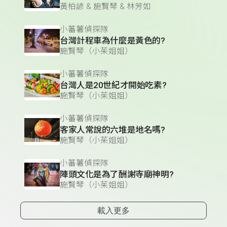
黃柏諺 & 施賢琴 & 林芳如
小蕃薯偵探隊
台灣計程車為什麼是黃色的?
施賢琴（小茱姐姐）
小蕃薯偵探隊
台灣人是20世紀才開始吃素?
施賢琴（小茱姐姐）
小蕃薯偵探隊
客家人常說的六堆是地名嗎?
施賢琴（小茱姐姐）
小蕃薯偵探隊
陣頭文化是為了酬謝寺廟神明?
施賢琴（小茱姐姐）
載入更多