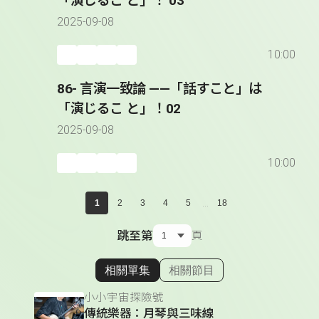
「演じるこ と」！ 03
2025-09-08
10:00
86- 言演一致論 ――「話すこと」は
「演じるこ と」！02
2025-09-08
10:00
...
1
2
3
4
5
18
跳至第
頁
相關單集
相關節目
顯示相關單集
小小宇宙探險號
傳統樂器：月琴與三味線