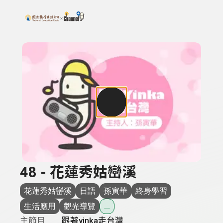
搜尋關鍵字：可輸入節目名稱、主持人或關鍵字
上方功能區塊
48 - 花蓮秀姑巒溪
花蓮秀姑巒溪
日語
孫寅華
終身學習
生活應用
觀光導覽
...
主節目
跟著yinka走台灣