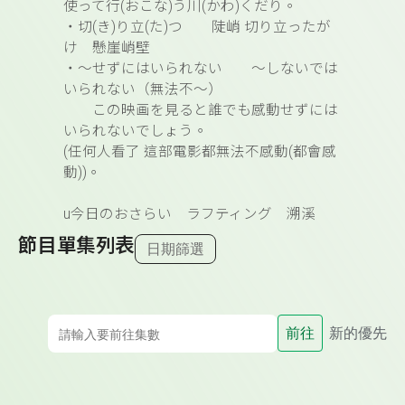
使って
行(おこな)
う
川(かわ)
くだり。
・
切(き)
り
立(た)
つ 陡峭
切り立ったが
け
懸崖
峭壁
・～
せずにはいられない ～しないでは
いられない（無法不～）
この映画を見ると誰でも感動せずには
いられないでしょう。
(
任何人看了
這部電影都無法不感動
(
都會感
動
))
。
u
今日のおさらい ラフティング 溯溪
節目單集列表
日期篩選
前往
新的優先