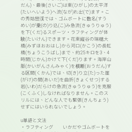
だん)
、
最後(さいご)
は
東(ひがし)
の
太平洋
(たいへいよう)
へ
流(なが)
れ
出(で)
ます。こ
の秀姑巒渓では、ゴムボートに
数名(すう
めい)
が
乗(の)
り
込(こ)
み
急流(きゅうりゅう)
を
下(くだ)
るスポーツ・ラフティングが
体
験(たいけん)
できます。花東縦谷の
瑞穂大
橋(みずほおおはし)
から
河口(かこう)
の
長虹
橋(ちょうこうばし)
まで、約
25
キロを
3
、
4
時間(じかん)
かけて
下(くだ)
ります。
海岸山
脈(かいがんさんみゃく)
を
横断(おうだん)
す
る
区間(くかん)
では、
切(き)
り
立(た)
った
崖
(がけ)
の
間(あいだ)
を
曲折(きょくせつ)
する
岩(いわ)
だらけの
急流(きゅうりゅう)
を
克服
(こくふく)
しなければなりません。このス
リルには、どんな人でも
緊張(きんちょう)
せずにはいられないでしょう。
u
単語と文法
・ラフティング いかだやゴムボートを