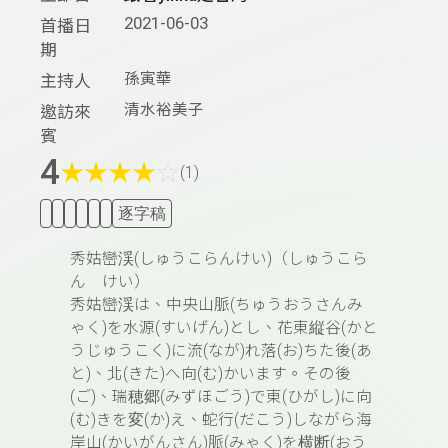
2021-06-03
首播日
期
孫寅華
主持人
清水裕美子
邀訪來
賓
4
★
★
★
★
☆
(1)
逐字稿
秀姑巒渓(しゅうこらんけい)
（しゅうこら
ん けい）
秀姑巒渓は、
中央山脈(ちゅうおうさんみ
ゃく)
を
水源(すいげん)
とし、
花東縦谷(かと
うじゅうこく)
に
流(なが)
れ
落(お)
ちた
後(あ
と)
、
北(きた)
へ
向(む)
かいます。その
後
(ご)
、
瑞穂郷(みずほごう)
で
東(ひがし)
に
向
(む)
きを
変(か)
え、
蛇行(だこう)
しながら
海
岸山(かいがんさん)
脈(みゃく)
を
横断(おう