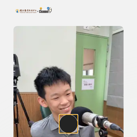
搜尋關鍵字：可輸入節目名稱、主持人或關鍵字
上方功能區塊