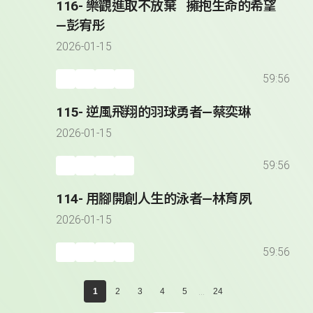
116- 樂觀進取不放棄 擁抱生命的希望
—彭宥彤
2026-01-15
59:56
115- 逆風飛翔的羽球勇者—蔡奕琳
2026-01-15
59:56
114- 用腳開創人生的泳者—林育夙
2026-01-15
59:56
...
1
2
3
4
5
24