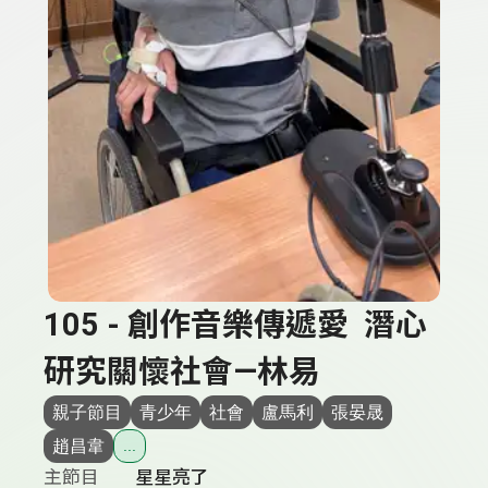
105 - 創作音樂傳遞愛 潛心
研究關懷社會—林易
親子節目
青少年
社會
盧馬利
張晏晟
趙昌韋
...
主節目
星星亮了