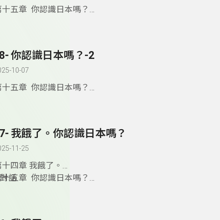
第十五章 你認識日本嗎？
.對話
.動詞結構 : -assister à qqch 參加某事
.文法 : -Le futur proche（近未來時） -Préposition (介系詞)
88- 你認識日本嗎？-2
名詞
025-10-07
第十五章 你認識日本嗎？
.對話
2.動詞變化
.文法 : -時間副詞 : déjà (已經), encore (還), jamais (從不)
87- 我餓了。你認識日本嗎？
人稱代名詞 (地點) : Y
025-11-25
第十四章 我餓了。
.對話
第十五章 你認識日本嗎？
.文法 : -Le pronom relatif（關係代名詞 ）: Qui
.對話
.詩歌: Blaise Cendrars, Lettre
.文法 : 合併冠詞 (請參考第86集)