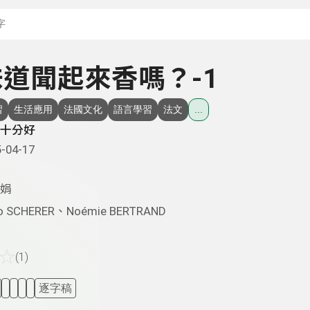
搜尋關鍵字：可輸入節
 味道聞起來香嗎？-1
習
生活應用
法國文化
語言學習
法文
...
十分好
-04-17
娟
o SCHERER、Noémie BERTRAND
☆
(1)
逐字稿