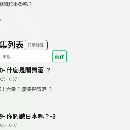
味道聞起來香嗎？
化
集列表
日期篩選
前往
90- 什麼是開胃酒 ？
025-10-07
第十六章 什麼是開胃酒 ？
. 對話
. 文化
. 詩歌 : Paul Éluard, Liberté
89- 你認識日本嗎？-3
025-10-07