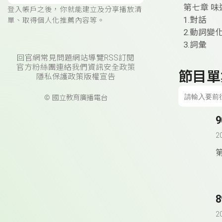
第七章 
登入帳戶之後，你就能建立及分享播放清
1.對話
單、取得個人化推薦內容等。
2.動詞變
3.詞彙
回官網
常見問題
網站導覽
RSS訂閱
官方粉絲團
連絡我們
資訊安全政策
節目單
隱私保護政策
版權宣告
© 國立教育廣播電台
2
1
2
3
2