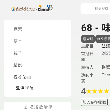
上方功能區塊
左側邊選單
68 -
探索
楊淑娟
終身學
語言
主節目
法語
2025
親子
首播日
期
精選
楊淑
主持人
Thé
邀訪來
得獎節目
賓
聲活學院
4
★
★
★
★
加入稍後收聽
新增播放清單