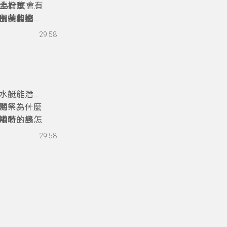
。為什麼會有
土撥鼠，在
鼠需要挖
最萌的寵
朋友和小朋
元，邀請八
29:58
水艇能潛水
關，為什麼
海祭」，也
淺時，該怎
知名的島
中午
佑安，帶著
29:58