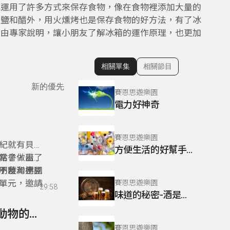
也運用了許多方式來保存食物，像在食物裡添加大量的
加鹽和醋外，用火燻烤也是保存食物的好方法，有了冰
經由專家說明，讓小朋友了解冰箱的運作原理，也更加
相關單集
相關節目
顯示相關單集
新的優先
賽恩思遊樂園
電力好神奇
賽恩思遊樂園
紀就有貝類
方便生活的好幫手～塑膠
點子，蓋了
常會做出令
？台灣常見
不曉，連國
朋友和小朋
單元，邀請
賽恩思遊樂園
29:58
味道的秘密-酒是怎麼來的?
255- 為視障朋友指引方向的導盲帽，來自於那種動物的靈感？
賽恩思遊樂園