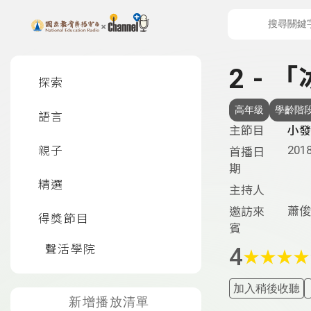
上方功能區塊
左側邊選單
2 -
探索
高年級
學齡階
語言
主節目
小發
2018
親子
首播日
期
精選
主持人
蕭俊
邀訪來
得獎節目
賓
聲活學院
4
★
★
★
★
加入稍後收聽
新增播放清單