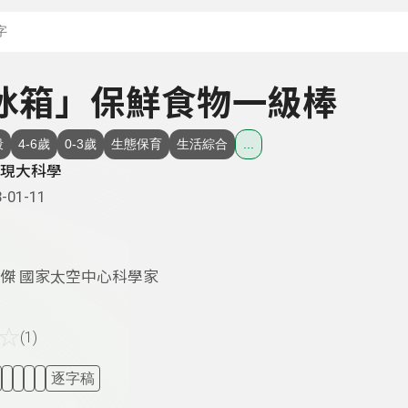
搜尋關鍵字：可輸入節
 「冰箱」保鮮食物一級棒
段
4-6歲
0-3歲
生態保育
生活綜合
...
現大科學
-01-11
傑 國家太空中心科學家
☆
(1)
逐字稿