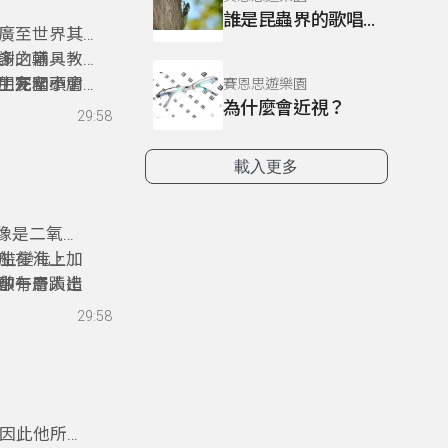
誰是昆蟲界的歌唱大王？
廣至世界其
多的輔具，
謝之意，教
，完全不會
生死關頭，
朋友和小朋
賽恩思遊樂園
為什麼會近視？
蝙蝠在黑夜
29:58
友嗎？「科
友一起認識
載入更多
像是二氧化
船在海上加
產生變化，帆
敷一層人造
卻有奇蹟出
中午
有關嗎？海
29:58
洋教師戴佑
，因此他所設