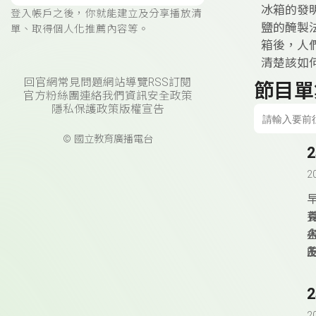
冰箱的發
登入帳戶之後，你就能建立及分享播放清
鹽的醃製
單、取得個人化推薦內容等。
箱後，人
清楚該如
回官網
常見問題
網站導覽
RSS訂閱
節目單
官方粉絲團
連絡我們
資訊安全政策
隱私保護政策
版權宣告
© 國立教育廣播電台
2
2