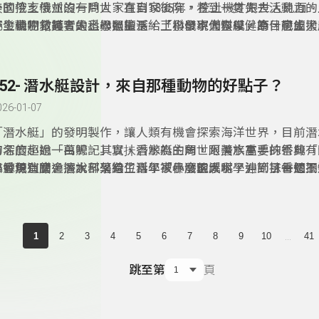
計的挖土機並沒有問世，直到1835年，挖土機才跟世人見面
美國俄亥俄州的一戶人家在自家後院，看到一隻失去活動力的
挖土機呢？其實是土撥鼠擅長給了科學家們靈感，為什麼土撥
野生動物救護者的悉心照顧下，土撥鼠不僅恢復健康，也成了
小發現別錯過，大科學過生活，「小發現大科學」節目帶領大
土？目的是什麼？我們可以飼養土撥鼠嗎？「科學酷檔案」單
物，，「科學思多力」分享土撥鼠可可的故事。
友一起認識─仿生科技知識喔！
里國中生物教師王俊凱，帶著大小朋友一起認識土撥鼠。
252- 潛水艇設計，來自那種動物的好點子？
026-01-07
「潛水艇」的發明製作，讓人類有機會探索海洋世界，目前潛
的深度超過一萬呎，其實，潛水艇的問世跟潛水高手抹香鯨有
有名的小說「白鯨記」以抺香鯨為主角，阿美族重要的祭典「
抹香鯨這麼會潛水？又給了科學家什麼靈感呢？遇到抹香鯨擱
跟鯨魚有關，據說部落有位青年被暴漲的溪水，沖到了一個不
小發現別錯過，大科學過生活，「小發現大科學」節目每週三
麼協助處理呢？「科學酷檔案」單元，邀請台北市海洋教師戴
嶼，「科學思多力」分享阿美族海祭的故事。
12:30，帶領大朋友和小朋友一起認識天文科技知識喔！
大小朋友一起認識抺香鯨。
...
1
2
3
4
5
6
7
8
9
10
41
跳至第
頁