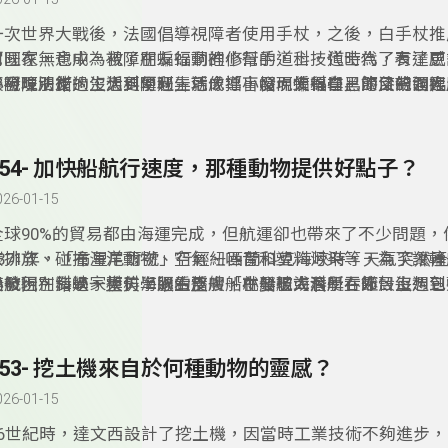
一次世界大戰後，法國倡導視障者使用手杖，之後，白手杖推
它國家，也成為視障朋友行動的小幫手，科技代時代，有了更
阿旺在無意中，救了在蝙蝠洞裡修行的道士，道士為了表達感
讓視障朋友的生活更便利，就像導盲帽。蝙蝠在黑漆漆的洞裡
了阿旺法術，沒想到阿旺弄巧成拙，反而使得自己的父親面臨
小發現別錯過，大科學過生活，「小發現大科學」節目帶領大
撞到東西，這讓科學家們有了好點子，發明了導盲帽，為什麼
「科學思多力」分享傳說故事。
友一起認識仿生科技知識喔！
飛行，不會撞到東西？蝙蝠看起來有點邪惡，牠是人類的好朋
學酷檔案」單元，邀請八里國中生物教師王俊凱，帶著大小朋
254- 加快船航行速度，那種動物提供好點子？
蝙蝠。
026-01-15
全球90%的貿易都由海運完成，但航運卻也帶來了不少問題，
碳排放、碰撞海洋動物、空氣、噪音和塑料污染等，為了讓輪
1871年，「布里尼爾號」行經紐西蘭科克海峽時，天氣突然
速航行，科學家模仿海豚的皮膚，在船艦或潛艇在外殼上，包
船被困在海峽一整天，眼看整艘船就要被海浪所吞噬，沒想到
小發現別錯過，大科學過生活，「小發現大科學」節目每週三
海豚皮，船航行的速度會變快，海豚可以游得很快，跟海豚皮
現了，「科學思多力」分享海豚救人的故事。
12:30，帶領大朋友和小朋友一起認識仿生科技知識喔！
豚面臨了那些生存危機？「科學酷檔案」單元，邀請台北市海
安，帶著大小朋友一起認識海豚。
253- 挖土機來自於何種動物的靈感？
026-01-15
16世紀時，達文西設計了挖土機，因當時工業技術不夠進步