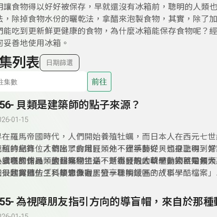
明讓食物得以好好被保存，早就還沒有冰箱前，聰明的人類
法，除掉食物水份的曬乾法，拿醋來泡製食物，其實，除了
們能吃到更新鮮更健康的食物，為什麼冰箱能保存食物呢？
何妥善地使用冰箱。
集列表
日期篩選
前往
256- 貝類是建築師的點子來源？
026-01-15
早在羅馬帝國時代，人們開始養殖牡蠣，而日本人在西元七世
養殖的紀錄，人們除了食用貝類外，建築師從貝類身上得到好
克利特島有位才華出眾的鐵匠，他不僅手藝好，也很聰明，常
各式各樣仿貝類的建築物，是不是有貝殻的軟體動物就是貝類
人讚嘆的作品，整個克利特島，對鐵匠的才華，無人不知無人
小發現別錯過，大科學過生活，「小發現大科學」節目帶領大
的貝類有那些？貝類會像寄居蟹一樣換殻嗎？「科學酷檔案」
王很欣賞他，「科學思多力」分享聰明鐵匠的故事。
友一起認識仿生科技知識喔！
台北市海洋教師戴佑安，帶著大小朋友一起認識貝類。
026-01-15