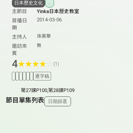
日本歷史文化
...
主節目
Yinka日本歷史教室
2014-03-06
首播日
期
孫寅華
主持人
無
邀訪來
賓
4
★
★
★
★
☆
(1)
逐字稿
第27課P100,第28課P109
節目單集列表
日期篩選