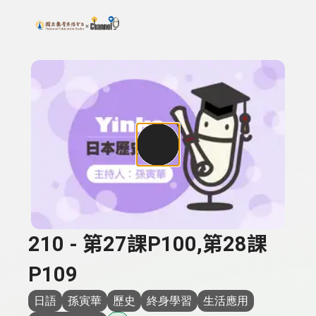
搜尋關鍵字：可輸入節目名稱、主持人或關鍵字
上方功能區塊
210 - 第27課P100,第28課
P109
日語
孫寅華
歷史
終身學習
生活應用