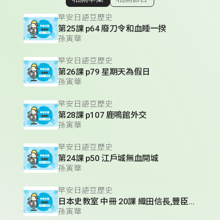
顯示相關單集
早安日語豆歷史
第25課 p64 廢刀令和血睡一揆
孫寅華
早安日語豆歷史
第26課 p79 星期天為假日
孫寅華
早安日語豆歷史
第28課 p107 鹿鳴館外交
孫寅華
早安日語豆歷史
第24課 p50 江戶城無血開城
孫寅華
早安日語豆歷史
日本史教室 中冊 20課 織田信長,豐臣秀吉,德川家康的人物性格
孫寅華