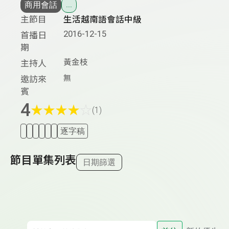
商用會話
...
主節目
生活越南語會話中級
2016-12-15
首播日
期
黃金枝
主持人
無
邀訪來
賓
4
★
★
★
★
☆
(1)
逐字稿
節目單集列表
日期篩選