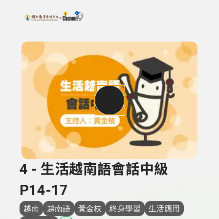
搜尋關鍵字：可輸入節目名稱、主持人或關鍵字
上方功能區塊
4 - 生活越南語會話中級
P14-17
越南
越南語
黃金枝
終身學習
生活應用