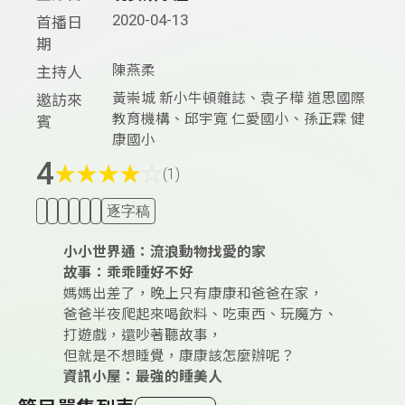
2020-04-13
首播日
期
陳燕柔
主持人
黃崇城 新小牛頓雜誌、袁子樺 道思國際
邀訪來
教育機構、邱宇寬 仁愛國小、孫正霖 健
賓
康國小
4
★
★
★
★
☆
(1)
逐字稿
小小世界通：流浪動物找愛的家
故事：乖乖睡好不好
媽媽出差了，晚上只有康康和爸爸在家，
爸爸半夜爬起來喝飲料、吃東西、玩魔方、
打遊戲，還吵著聽故事，
但就是不想睡覺，康康該怎麼辦呢？
資訊小屋：最強的睡美人