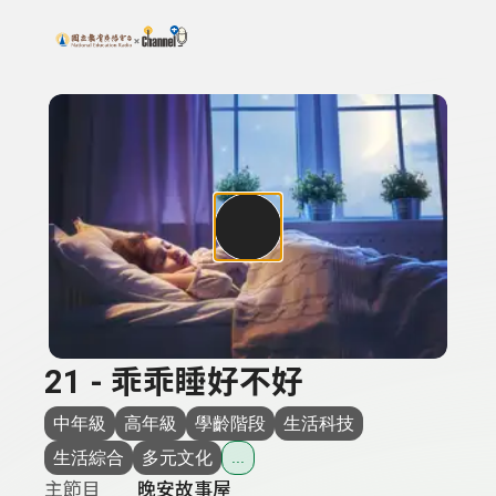
搜尋關鍵字：可輸入節目名稱、主持人或關鍵字
上方功能區塊
21 - 乖乖睡好不好
中年級
高年級
學齡階段
生活科技
生活綜合
多元文化
...
主節目
晚安故事屋