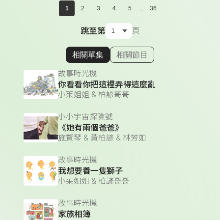
...
1
2
3
4
5
36
跳至第
頁
相關單集
相關節目
顯示相關單集
故事時光機
你看看你把這裡弄得這麼亂
小茱姐姐 & 柏諺哥哥
小小宇宙探險號
《她有兩個爸爸》
施賢琴 & 黃柏諺 & 林芳如
故事時光機
我想要養一隻獅子
小茱姐姐 & 柏諺哥哥
故事時光機
家族相簿