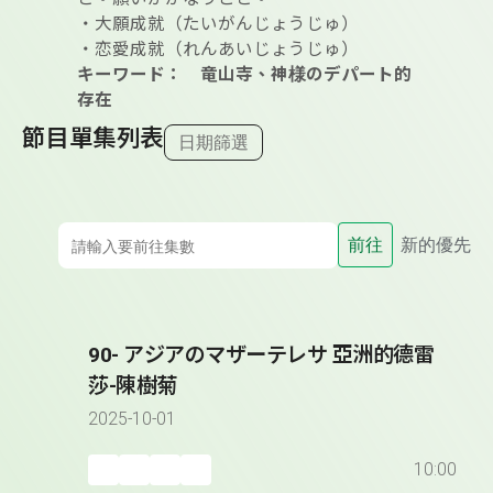
・大願成就（たいがんじょうじゅ）
・恋愛成就（れんあいじょうじゅ）
キーワード： 竜山寺、神様のデパート的
存在
節目單集列表
日期篩選
前往
新的優先
90- アジアのマザーテレサ 亞洲的德雷
莎-陳樹菊
2025-10-01
10:00