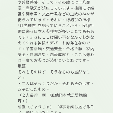
や普賢菩薩、そして、その脇には十八羅
漢、韋駄天が鎮座しています。後殿には媽
祖や関帝君、文昌帝君などの道教の神々が
祀られています。それに、縁結びの神様
｢月老神君｣を祀っていることから、良縁祈
願に来る日本人参拝客が多いことでも有名
です。まさにここは願い事をなんでもかな
えてくれる神様のデパート的存在なので
す。子宝祈願、交通安全、合格祈願、家内
安全、無病息災、恋愛成就と、ここへ来れ
ば一度でお参りが済むというわけです。
単語
それもそのはず そうなるのも当然なこ
と。
・二人はそっくりだが、それもそのはず、
双子だったもの。
（２人長得一模一樣,他們本就是雙胞胎
啊。）
成就（じょうじゅ） 物事を成し遂げるこ
と。願いがかなうこと。