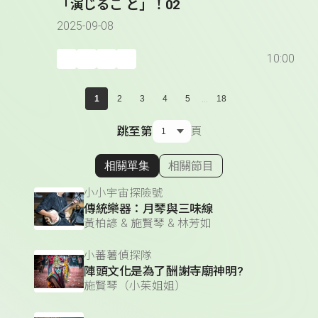
「演じるこ と」！02
2025-09-08
10:00
...
1
2
3
4
5
18
跳至第
頁
相關單集
相關節目
顯示相關單集
小小宇宙探險號
傳統樂器：月琴與三味線
黃柏諺 & 施賢琴 & 林芳如
小蕃薯偵探隊
陣頭文化是為了酬謝寺廟神明?
施賢琴（小茱姐姐）