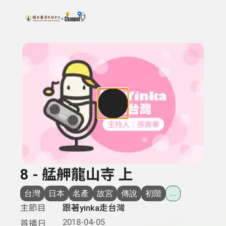
搜尋關鍵字：可輸入節目名稱、主持人或關鍵字
上方功能區塊
8 - 艋舺龍山寺 上
台灣
日本
名產
故宮
傳說
初階
...
主節目
跟著yinka走台灣
2018-04-05
首播日