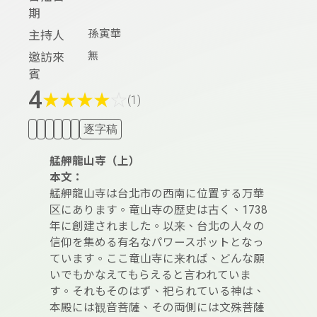
期
孫寅華
主持人
無
邀訪來
賓
4
★
★
★
★
☆
(1)
逐字稿
艋舺龍山寺
（上）
本文：
艋舺龍山寺は台北市の西南に位置する万華
区にあります。竜山寺の歴史は古く、1738
年に創建されました。以来、台北の人々の
信仰を集める有名なパワースポットとなっ
ています。ここ竜山寺に来れば、どんな願
いでもかなえてもらえると言われていま
す。それもそのはず、祀られている神は、
本殿には観音菩薩、その両側には文殊菩薩