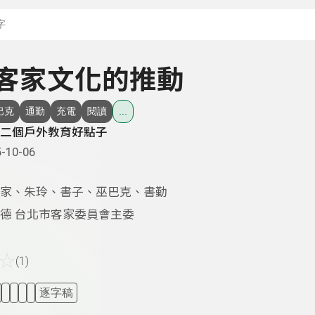
搜尋關鍵字：可輸入節
- 客家文化的推動
巴克
通勤
充電
閱讀
...
二個戶外教育好點子
-10-06
家、朱玲、書子、巫巴克、書勤
德 台北市客家委員會主委
☆
(1)
逐字稿