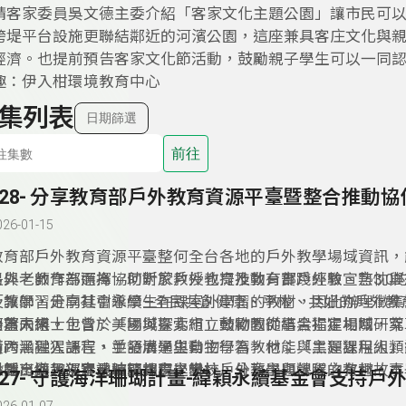
請客家委員吳文德主委介紹「客家文化主題公園」讓市民可
跨堤平台設施更聯結鄰近的河濱公園，這座兼具客庄文化與
經濟。也提前預告客家文化節活動，鼓勵親子學生可以一同
趣：伊入柑環境教育中心
集列表
日期篩選
前往
328- 分享教育部戶外教育資源平臺暨整合推動協
026-01-15
教育部戶外教育資源平臺整何全台各地的戶外教學場域資訊，
長與老師作為選擇。何昕家教授也提及教育部戶外教宣言3.0的
另外，教育部而為協助對於戶外教育推動有實踐經驗、熱忱與
「讓學習走向社會永續—全民共創健康、平權、共好的戶外教
及教師，分享其引導學生在課室外學習的教材，因此辦理徵集
展望未來。
分為兩組，包含：「場域探索組」鼓勵教師結合指定場域，萃
而蕭人博士士曾於美國與臺北市立動物園從事黑猩猩相關研究
習內涵融入課程，並發展學生自主學習教材；「主題課程組」
橫跨黑猩猩語言、手語溝通與動物行為，他能與黑猩猩用人類
外教育納入部定或校訂課程之學校，分享主題課程之教材。本
對話，與黑猩猩長時間相處，設計戶外教學與營隊的有趣故事
揪團出遊趣：春池玻璃教育學堂
327- 守護海洋珊瑚計畫-緯穎永續基金會支持戶
作品中，「擇優」協助彙編出版，增進戶外教育之推動效益。