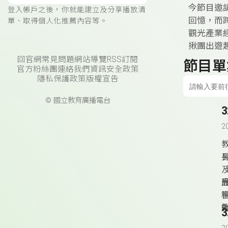
今節目邀
登入帳戶之後，你就能建立及分享播放清
回憶，而
單、取得個人化推薦內容等。
觀光產業
揪團出遊
回官網
常見問題
網站導覽
RSS訂閱
節目單
官方粉絲團
連絡我們
資訊安全政策
隱私保護政策
版權宣告
© 國立教育廣播電台
2