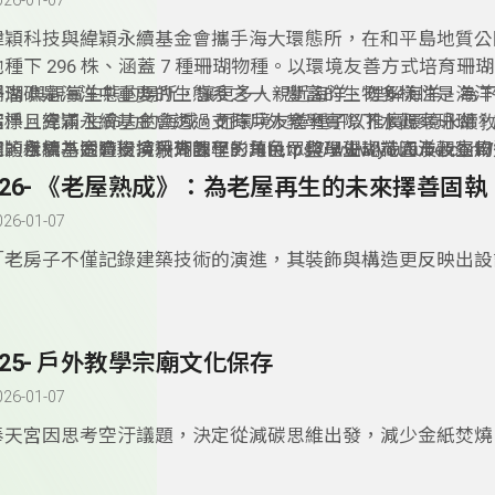
026-01-07
­緯穎科技與緯穎永續基金會攜手海大環態所，在和平島地質
池種下 296 株、涵蓋 7 種珊瑚物種。以環境友善方式培育珊
浮潛 與觀賞生態的場所，讓更多人親近海洋、理解海洋，為
珊瑚礁是海洋中重要的生態系之一，豐富的生物多樣性是海洋
潔淨且充滿 生命力的海域。而環境友善種子以推廣環境永續
指標。緯穎永續基金會透過支持戶外教學實際下水觀察珊瑚，
志，目標為透過環境敎育課程，讓⺠眾與學生認識海洋及生物
園的樣貌，同時扮演珊瑚園丁的角色，整理珊瑚花園及觀察周
穎永續基金會支持戶外教學影片https://www.youtube.com/w
値，並引發他們對自身與環境之間關係的深刻反思。因此特別
記錄生態數據，培養觀察與保育技能。探索白化現象成因及對
=zeRtyYwAcMA
326- 《老屋熟成》：為老屋再生的未來擇善固執
創研發帶學生下海實際看到珊瑚的課程。
過程中，反思自己的生活方式對海洋的影響，學習如何守護這
026-01-07
園，並付出行動守護海洋。
­「老房子不僅記錄建築技術的演進，其裝飾與構造更反映出
使用者的身分與時代背景，形塑出島嶼多樣而獨特的人文風貌。
《老屋熟成》全臺屋齡超過 50 年的住宅已逾百萬棟，這些老
築，更是城市的記憶。因此透過修復老屋，找回人與建築的連
325- 戶外教學宗廟文化保存
與人的關係，並透過一場場的訪談與解說活動，帶領親子與學
塊土地的過去與未來。
026-01-07
­奉天宮因思考空汙議題，決定從減碳思維出發，減少金紙焚
教育，依「道法自然、尊天敬地」思想凝聚眾人力量，尊重自
境，讓自然資源與生命得以生生不息，永續發展。因此申請環