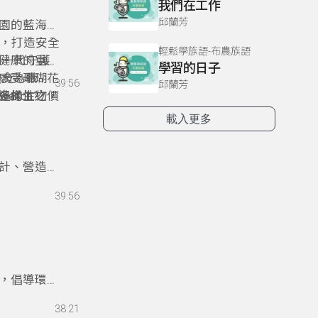
我們在工作
邱蘭芳
公園的藍海水
瑚，打造安全
輕鬆學族語-布農族語
下一代守護
健康的重要
學習的日子
敎育為職
感受珊瑚花
39:56
邱蘭芳
多樣性之價
邊的生物，
atch?
與基金會共
生態威脅的
載入更多
片珊瑚花
設計、營造與
」 ——
39:56
屋不僅是建
結，拉近人
生更認識這
燒，倡導環境
然，愛護環
38:21
境教育設施