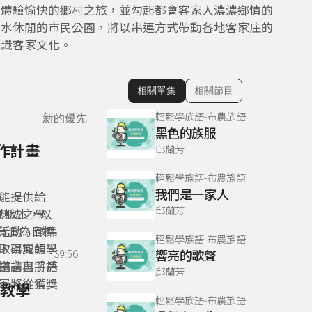
以體驗愉快的鄉村之旅，並勾起都會客家人濃濃鄉情的
親水休閒的市民公園，將以串連方式帶動各地客家庄的
認識客家文化。
相關單集
相關節目
顯示相關單集
輕鬆學族語-布農族語
新的優先
黑色的族服
作計畫
邱蘭芳
輕鬆學族語-布農族語
我們是一家人
能提供給家
邱蘭芳
 版本，以
想法之學校
育」為目標
活動。徵集
輕鬆學族語-布農族語
取場域的學
，研究領域
39:56
響亮的歌聲
邀請已將戶
語言與手語
邱蘭芳
署將從獲獎
。
外教學
輕鬆學族語-布農族語