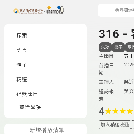
上方功能區塊
左側邊選單
316 
探索
朱玲
書子
巫
語言
主節目
五十
2025
親子
首播日
期
精選
吳沂
主持人
吳文
邀訪來
得獎節目
賓
聲活學院
4
★
★
★
★
加入稍後收聽
新增播放清單