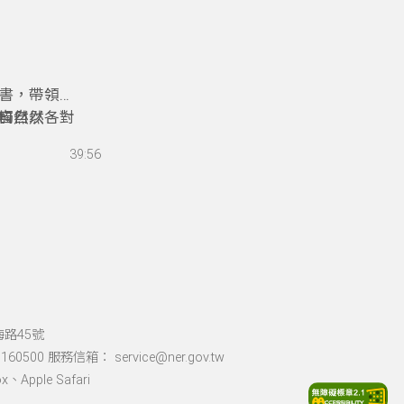
變得有趣。
書，帶領聽
觸自然，對
自然以各種
「自然力」
39:56
土壤等做主
切帶點詼諧
我們多多嘗
機會透過自
海路45號
60500 服務信箱： service@ner.gov.tw
Apple Safari