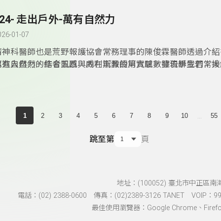
場所，透過走讀與文化，結合聯合˙國永續指標，讓宗廟文化
324- 走出戶外-萬有自然力
026-01-07
精神科醫師也是荒野報護協會常務理事的陳俊霖醫師透過介紹
眾進入自然，結合五感與內在沉澱的第六感，發現學生若常接
萬有自然力的作者凱西．威利斯教授用實驗數據告訴我們：大
於身心與學業成就都有明顯的幫助。
形式存在於生活周遭，我們只要掌握簡單的概念，便能輕鬆把
安排進生活裡。從視覺、顏色、香氣、聲音、花朵、微生物、
題劃分，作者將科學研究與數據轉化為易於理解的內容，以親
的文字，分享自然如何成為我們身心健康的隱形良藥，也鼓勵
...
1
2
3
4
5
6
7
8
9
10
55
試，或許只是更換氣味、放置盆栽，甚至換個上班路線，便有
然的療癒力，重整身心。
跳至第
頁
地址：(100052) 臺北市中正區南
電話：(02) 2388-0600 傳真：(02)2389-3126 TANET VOIP：991
最佳使用瀏覽器：Google Chrome、Firefox、